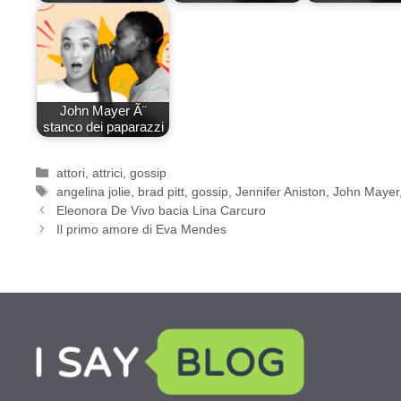
John Mayer Ã¨
stanco dei paparazzi
Categorie
attori
,
attrici
,
gossip
Tag
angelina jolie
,
brad pitt
,
gossip
,
Jennifer Aniston
,
John Mayer
Eleonora De Vivo bacia Lina Carcuro
Il primo amore di Eva Mendes