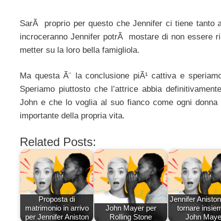
SarÃ proprio per questo che Jennifer ci tiene tanto 
incroceranno Jennifer potrÃ mostare di non essere ri
metter su la loro bella famigliola.
Ma questa Ã¨ la conclusione piÃ¹ cattiva e speriam
Speriamo piuttosto che l’attrice abbia definitivamen
John e che lo voglia al suo fianco come ogni donna v
importante della propria vita.
Related Posts:
Proposta di
Jennifer Aniston
matrimonio in arrivo
John Mayer per
tornare insie
per Jennifer Aniston
Rolling Stone
John Maye