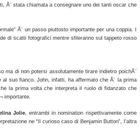
ti, Ã¨ stata chiamata a consegnare uno dei tanti oscar che
rmale” Ã¨ un passo piuttosto importante per una coppia. I
de di scatti fotografici mentre sfileranno sul tappeto rosso
o ma di non potersi assolutamente tirare indietro poichÃ¨
l suo fianco. John, infatti, ha affermato che Ã¨ la prima
he la prima volta che interpreta il ruolo di fidanzato che
¬ importante.
lina Jolie
, entrambi in nomination rispettivamente come
terpretazione ne “Il curioso caso di Benjamin Button”, l’altra