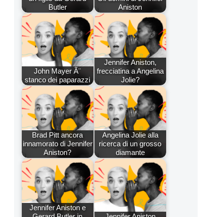
Butler
Aniston
Jennifer Aniston,
John Mayer Ã¨
frecciatina a Angelina
stanco dei paparazzi
Jolie?
Brad Pitt ancora
Angelina Jolie alla
innamorato di Jennifer
ricerca di un grosso
Aniston?
diamante
Jennifer Aniston e
Gerard Butler in
Jennifer Aniston