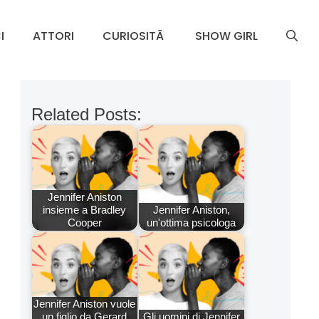
I
ATTORI
CURIOSITÃ
SHOW GIRL
Related Posts:
Jennifer Aniston
insieme a Bradley
Jennifer Aniston,
Cooper
un'ottima psicologa
Jennifer Aniston vuole
un figlio da Gerard
Gli uomini di Jennifer