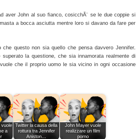
ad aver John al suo fianco, cosicchÃ¨ se le due coppie si
masta a bocca asciutta mentre loro si davano da fare per
o che questo non sia quello che pensa davvero Jennifer.
te superato la questione, che sia innamorata realmente di
uole che il proprio uomo le sia vicino in ogni occasione
 vuole
Twitter la causa della
John Mayer vuole
me a
rottura tra Jennifer
realizzare un film
r
Aniston…
porno