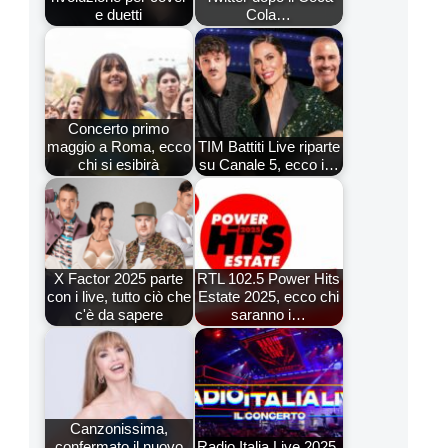
e duetti
Cola…
Concerto primo
maggio a Roma, ecco
TIM Battiti Live riparte
chi si esibirà
su Canale 5, ecco i…
X Factor 2025 parte
RTL 102.5 Power Hits
con i live, tutto ciò che
Estate 2025, ecco chi
c'è da sapere
saranno i…
Canzonissima,
confermato il nuovo
Radio Italia Live 2025,