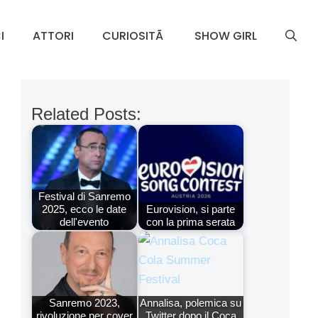
I
ATTORI
CURIOSITÃ
SHOW GIRL
Related Posts:
Festival di Sanremo
2025, ecco le date
Eurovision, si parte
dell'evento
con la prima serata
Sanremo 2023,
Annalisa, polemica su
rivoluzione per cover
Twitter dopo il Coca