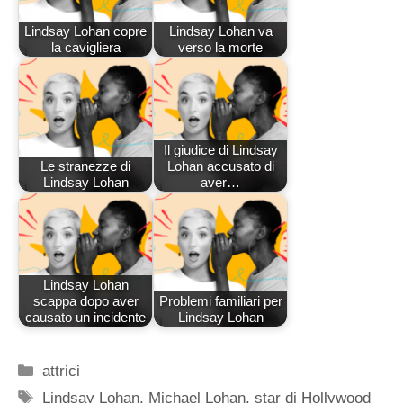
Lindsay Lohan copre
Lindsay Lohan va
la cavigliera
verso la morte
Il giudice di Lindsay
Le stranezze di
Lohan accusato di
Lindsay Lohan
aver…
Lindsay Lohan
scappa dopo aver
Problemi familiari per
causato un incidente
Lindsay Lohan
Categorie
attrici
Tag
Lindsay Lohan
,
Michael Lohan
,
star di Hollywood