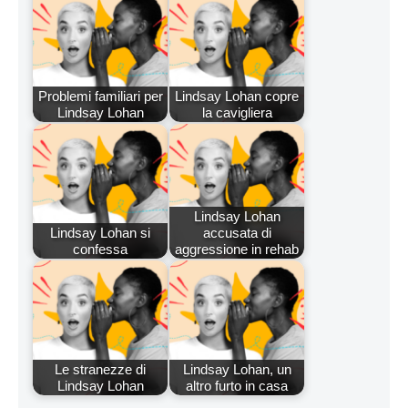
Problemi familiari per
Lindsay Lohan copre
Lindsay Lohan
la cavigliera
Lindsay Lohan
Lindsay Lohan si
accusata di
confessa
aggressione in rehab
Le stranezze di
Lindsay Lohan, un
Lindsay Lohan
altro furto in casa