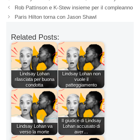
Rob Pattinson e K-Stew insieme per il compleanno
Paris Hilton torna con Jason Shawl
Related Posts:
Lindsay Lohan
Lindsay Lohan non
rilasciata per buona
vuole il
condotta
patteggiamento
Il giudice di Lindsay
Lindsay Lohan va
Lohan accusato di
verso la morte
aver…