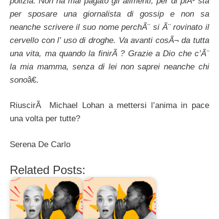
polizia. Non ha mai pagato gli alimenti, per di piÃ¹ sta
per sposare una giornalista di gossip e non sa
neanche scrivere il suo nome perchÃ¨ si Ã¨ rovinato il
cervello con l’ uso di droghe. Va avanti cosÃ¬ da tutta
una vita, ma quando la finirÃ ? Grazie a Dio che c’Ã¨
la mia mamma, senza di lei non saprei neanche chi
sono
â€.
RiuscirÃ Michael Lohan a mettersi l’anima in pace
una volta per tutte?
Serena De Carlo
Related Posts: