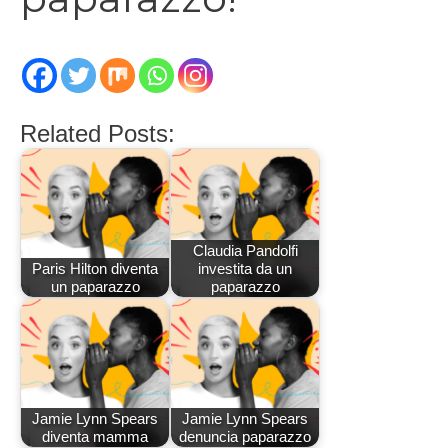
Related Posts:
Claudia Pandolfi
Paris Hilton diventa
investita da un
un paparazzo
paparazzo
Jamie Lynn Spears
Jamie Lynn Spears
diventa mamma
denuncia paparazzo