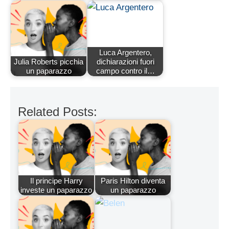
Luca Argentero,
Julia Roberts picchia
dichiarazioni fuori
un paparazzo
campo contro il…
Related Posts:
Il principe Harry
Paris Hilton diventa
investe un paparazzo
un paparazzo