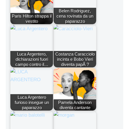
Belen Rodriguez,
Paris Hilton strappa il
cena rovinata da un
vestito
paparazzo
Luca Argentero,
Costanza Caracciolo
dichiarazioni fuori
incinta e Bobo Vieri
campo contro il…
diventa papÃ ?
Luca Argentero
furioso insegue un
Pamela Anderson
paparazzo
diventa cantante