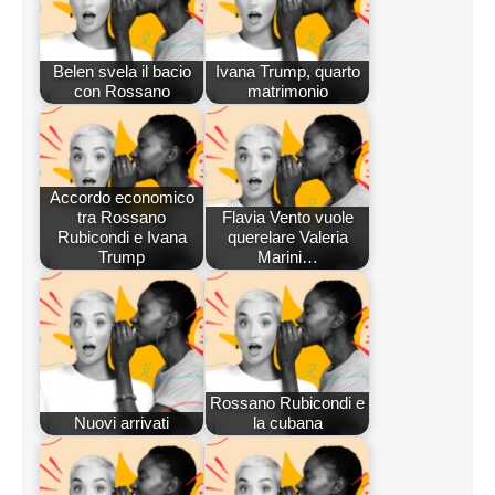
Belen svela il bacio
Ivana Trump, quarto
con Rossano
matrimonio
Accordo economico
tra Rossano
Flavia Vento vuole
Rubicondi e Ivana
querelare Valeria
Trump
Marini…
Rossano Rubicondi e
Nuovi arrivati
la cubana