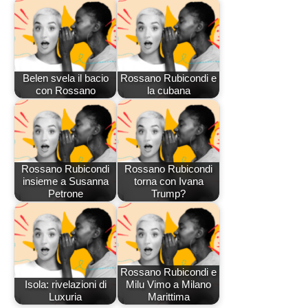
Belen svela il bacio
Rossano Rubicondi e
con Rossano
la cubana
Rossano Rubicondi
Rossano Rubicondi
insieme a Susanna
torna con Ivana
Petrone
Trump?
Rossano Rubicondi e
Isola: rivelazioni di
Milu Vimo a Milano
Luxuria
Marittima