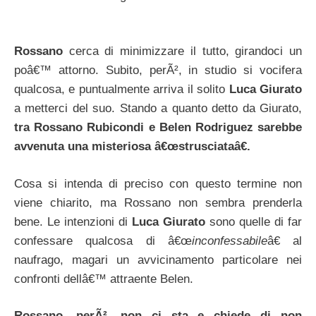
Rossano
cerca di minimizzare il tutto, girandoci un
poâ€™ attorno. Subito, perÃ², in studio si vocifera
qualcosa, e puntualmente arriva il solito
Luca Giurato
a metterci del suo. Stando a quanto detto da Giurato,
tra Rossano Rubicondi e Belen Rodriguez sarebbe
avvenuta una misteriosa â€œstrusciataâ€.
Cosa si intenda di preciso con questo termine non
viene chiarito, ma Rossano non sembra prenderla
bene. Le intenzioni di
Luca Giurato
sono quelle di far
confessare qualcosa di â€œ
inconfessabile
â€ al
naufrago, magari un avvicinamento particolare nei
confronti dellâ€™ attraente Belen.
Rossano, perÃ², non ci sta e chiede di non