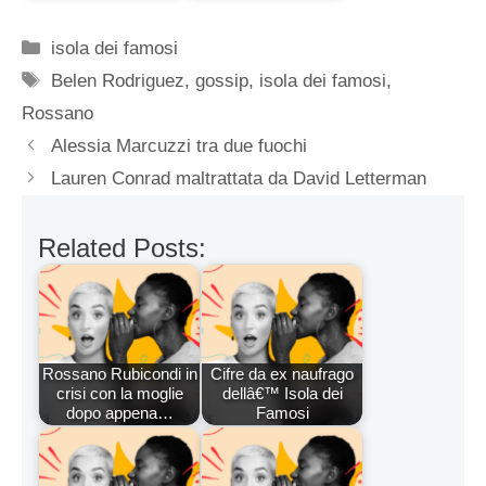
Categorie
isola dei famosi
Tag
Belen Rodriguez
,
gossip
,
isola dei famosi
,
Rossano
Alessia Marcuzzi tra due fuochi
Lauren Conrad maltrattata da David Letterman
Related Posts:
Rossano Rubicondi in
Cifre da ex naufrago
crisi con la moglie
dellâ€™ Isola dei
dopo appena…
Famosi