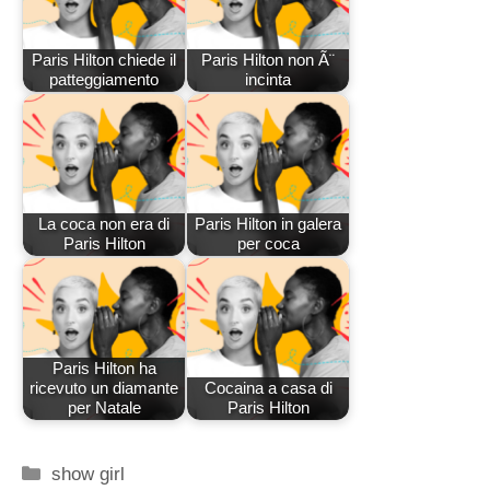
Paris Hilton chiede il
Paris Hilton non Ã¨
patteggiamento
incinta
La coca non era di
Paris Hilton in galera
Paris Hilton
per coca
Paris Hilton ha
ricevuto un diamante
Cocaina a casa di
per Natale
Paris Hilton
Categorie
show girl