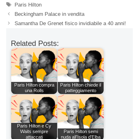
Tag
Paris Hilton
Beckingham Palace in vendita
Samantha De Grenet fisico invidiabile a 40 anni!
Related Posts:
Paris Hilton compra
Paris Hilton chiede il
una Rolls
patteggiamento
Paris Hilton e Cy
Waits sempre
Paris Hilton semi
attaccati
nuda all'Isola d'Elba