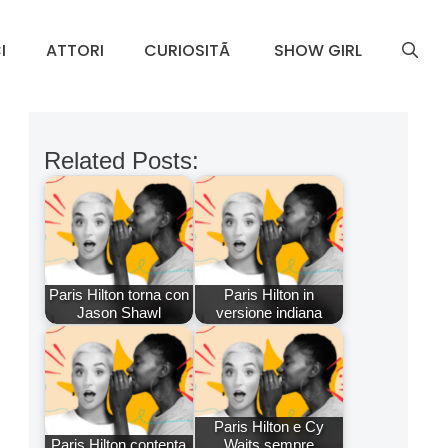
I
ATTORI
CURIOSITÃ
SHOW GIRL
Related Posts:
Paris Hilton torna con
Paris Hilton in
Jason Shawl
versione indiana
Paris Hilton e Cy
Paris Hilton contenta
Waits sempre