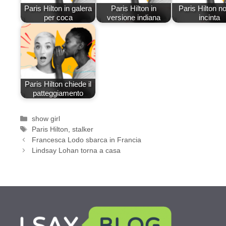
Paris Hilton in galera
Paris Hilton in
Paris Hilton n
per coca
versione indiana
incinta
Paris Hilton chiede il
patteggiamento
Categorie
show girl
Tag
Paris Hilton
,
stalker
Francesca Lodo sbarca in Francia
Lindsay Lohan torna a casa