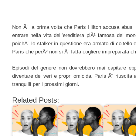
Non Ã¨ la prima volta che Paris Hilton accusa abusi 
entrare nella vita dell’ereditiera piÃ¹ famosa del m
poichÃ¨ lo stalker in questione era armato di coltello e
Paris che perÃ² non si Ã¨ fatta cogliere impreparata c
Episodi del genere non dovrebbero mai capitare epp
diventare dei veri e propri omicida. Paris Ã¨ riuscit
tranquilli per i prossimi giorni.
Related Posts: