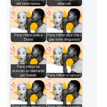
del seno nuovo
attaccati
Paris Hilton vola a
Paris Hilton dice che i
Dubai
gay sono disgustosi
Paris Hilton ha
ricevuto un diamante
per Natale
Paris Hilton si sposa?
Paris Hilton denuncia
Paris Hilton si spoglia