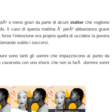
piÃ¹ o meno gravi da parte di alcuni
stalker
che vogliono
ondo. Il caso di questa mattina Ã¨ perÃ² abbastanza grave
 forse l’intenzione era proprio quella di uccidere la povera
hiamando subito i soccorsi.
ure sono tanti gli uomini che impazziscono al punto da
a a cavarsela con uno shock che non la farÃ dormire sonni
Paris Hilton ha