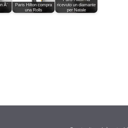
on Ã¨
Paris Hilton compra
ricevuto un diamante
una Rolls
per Natale