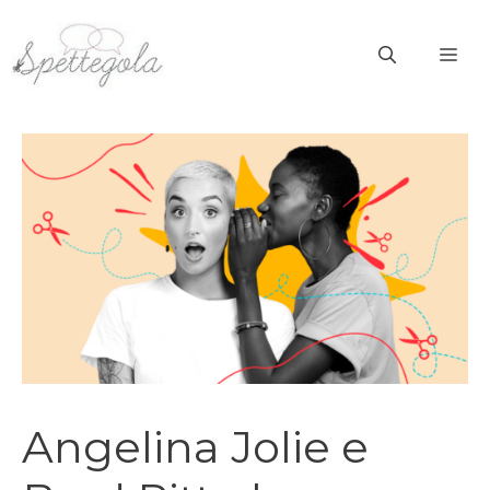
Vai
al
ME
contenuto
Angelina Jolie e