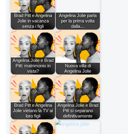
Brad Pitt e Angelina
Angelina Jolie parla
Jolie in vacanza
per la prima volta
senza i figli
dalla…
Angelina Jolie e Brad
Pitt: matrimonio in
Nuova villa di
vista?
Angelina Jolie
Brad Pitt e Angelina
Angelina Jolie e Brad
Jolie vietano la TV ai
Pitt si separano
loro figli
definitivamente