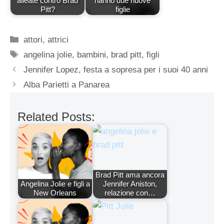
alleate contro Brad
hanno due nuove
Pitt?
figlie
Categorie
attori
,
attrici
Tag
angelina jolie
,
bambini
,
brad pitt
,
figli
Jennifer Lopez, festa a sopresa per i suoi 40 anni
Alba Parietti a Panarea
Related Posts:
Brad Pitt ama ancora
Angelina Jolie e figli a
Jennifer Aniston,
New Orleans
relazione con…