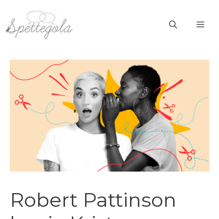
Vai
al
ME
contenuto
Robert Pattinson