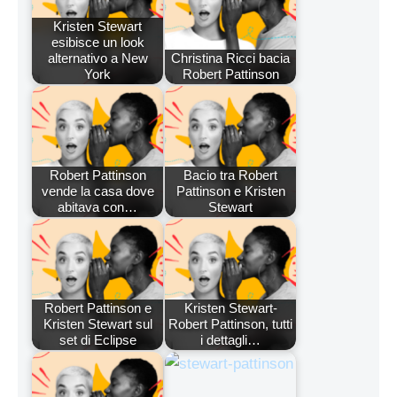
Kristen Stewart
esibisce un look
alternativo a New
Christina Ricci bacia
York
Robert Pattinson
Robert Pattinson
Bacio tra Robert
vende la casa dove
Pattinson e Kristen
abitava con…
Stewart
Robert Pattinson e
Kristen Stewart-
Kristen Stewart sul
Robert Pattinson, tutti
set di Eclipse
i dettagli…