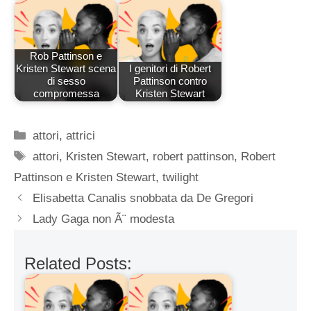
Rob Pattinson e
Kristen Stewart scena
I genitori di Robert
di sesso
Pattinson contro
compromessa
Kristen Stewart
Categorie
attori
,
attrici
Tag
attori
,
Kristen Stewart
,
robert pattinson
,
Robert
Pattinson e Kristen Stewart
,
twilight
Elisabetta Canalis snobbata da De Gregori
Lady Gaga non Ã¨ modesta
Related Posts: