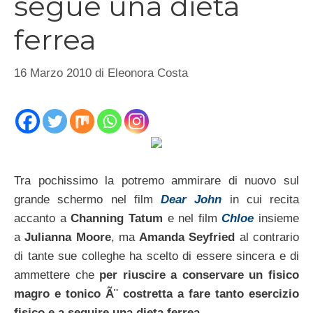
segue una dieta
ferrea
16 Marzo 2010
di
Eleonora Costa
Tra pochissimo la potremo ammirare di nuovo sul
grande schermo nel film
Dear John
in cui recita
accanto a
Channing Tatum
e nel film
Chloe
insieme
a
Julianna Moore
, ma
Amanda Seyfried
al contrario
di tante sue colleghe ha scelto di essere sincera e di
ammettere che
per riuscire a conservare un fisico
magro e tonico Ã¨ costretta a fare tanto esercizio
fisico e a seguire una dieta ferrea
.