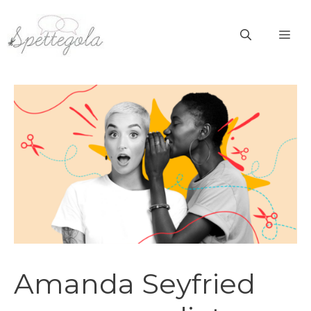
Vai
al
ME
contenuto
Amanda Seyfried