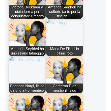
Victoria Beckham a
Amanda Sandrelli ha
dieta ferrea per
sofferto tanto per la
conquistare il marito
fine del…
Amanda Seyfried ha
Maria De Filippi in
uno strano tatuaggio
bikini: foto
Federica Nargi, fisico
Cameron Diaz
da urlo a Formentera
mostra il fisico