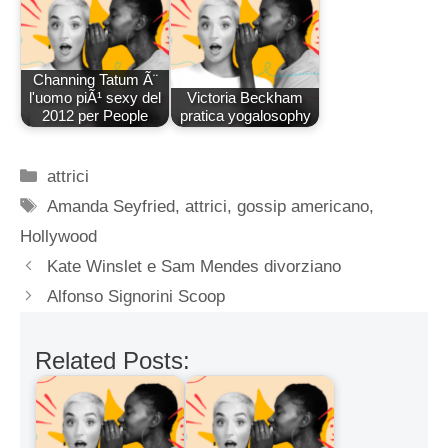
Channing Tatum Ã¨
l'uomo piÃ¹ sexy del
Victoria Beckham
2012 per People
pratica yogalosophy
Categorie
attrici
Tag
Amanda Seyfried
,
attrici
,
gossip americano
,
Hollywood
Kate Winslet e Sam Mendes divorziano
Alfonso Signorini Scoop
Related Posts: