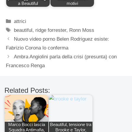
a Beautiful
motivi
Categorie
attrici
Tag
beautiful
,
ridge forrester
,
Ronn Moss
Nuovo video porno Belen Rodriguez esiste:
Fabrizio Corona lo conferma
Ambra Angiolini parla della crisi (presunta) con
Francesco Renga
Related Posts:
Marco Bocci lascia
Beautiful, tensione tra
Squadra Antimafia,
Brooke e Taylor,