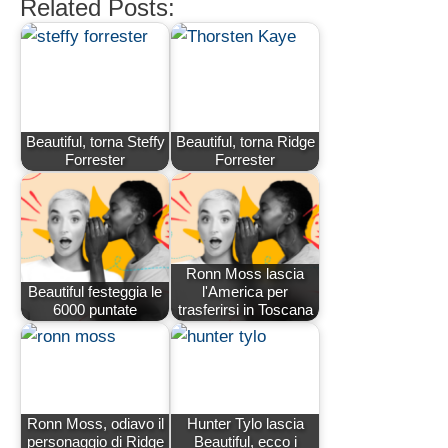
Related Posts:
Beautiful, torna Steffy
Beautiful, torna Ridge
Forrester
Forrester
Ronn Moss lascia
Beautiful festeggia le
l'America per
6000 puntate
trasferirsi in Toscana
Ronn Moss, odiavo il
Hunter Tylo lascia
personaggio di Ridge
Beautiful, ecco i