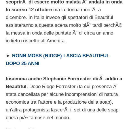
scoprirÃ di essere molto malata Ã¨ andata in onda
lo scorso 12 ottobre
ma la donna morirÃ a
dicembre. In Italia invece gli spettatori di Beautiful
assisteranno a questa scena molto piÃ¹ tardi perchÃ©
la messa in onda delle puntate Ã¨ di circa un anno
indietro rispetto all’America.
►
RONN MOSS (RIDGE) LASCIA BEAUTIFUL
DOPO 25 ANNI
Insomma anche Stephanie Forerester dirÃ addio a
Beautiful.
Dopo Ridge Forrester (la cui presenza Ã¨
stata cancellata per alcune incomprensioni di natura
economica tra l’attore e la produzione della soap),
un’altra protagonista lascerÃ il set di una delle soap
opera piÃ¹ famose nel mondo.