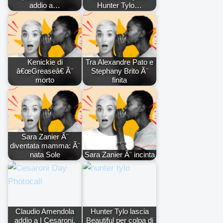
addio a…
Hunter Tylo…
Kenickie di
Tra Alexandre Pato e
â€œGreaseâ€ Ã¨
Stephany Brito Ã¨
morto
finita
Sara Zanier Ã¨
diventata mamma: Ã¨
nata Sole
Sara Zanier Ã¨ incinta
Claudio Amendola
Hunter Tylo lascia
addio a I Cesaroni,
Beautiful per colpa di