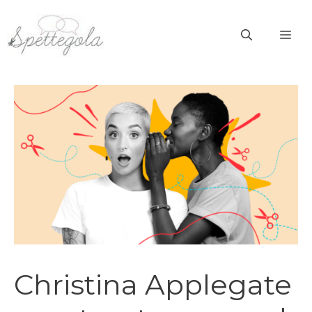
Vai
al
ME
contenuto
Christina Applegate