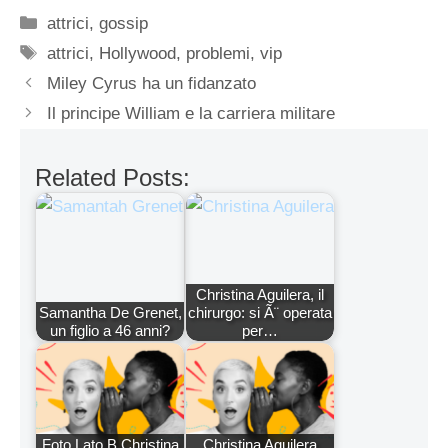
Categorie
attrici
,
gossip
Tag
attrici
,
Hollywood
,
problemi
,
vip
Miley Cyrus ha un fidanzato
Il principe William e la carriera militare
Related Posts:
Christina Aguilera, il
Samantha De Grenet,
chirurgo: si Ã¨ operata
un figlio a 46 anni?
per…
Foto Lato B Christina
Christina Aguilera