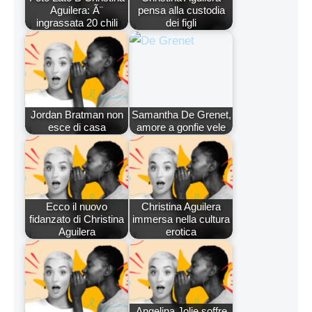
Aguilera: Ã¨
pensa alla custodia
ingrassata 20 chili
dei figli
Jordan Bratman non
Samantha De Grenet,
esce di casa
amore a gonfie vele
Ecco il nuovo
Christina Aguilera
fidanzato di Christina
immersa nella cultura
Aguilera
erotica
Angelina Jolie soffre