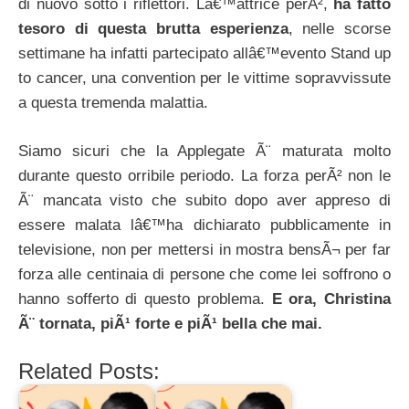
di nuovo sotto i riflettori. Lâ€™attrice perÃ²,
ha fatto
tesoro di questa brutta esperienza
, nelle scorse
settimane ha infatti partecipato allâ€™evento Stand up
to cancer, una convention per le vittime sopravvissute
a questa tremenda malattia.
Siamo sicuri che la Applegate Ã¨ maturata molto
durante questo orribile periodo. La forza perÃ² non le
Ã¨ mancata visto che subito dopo aver appreso di
essere malata lâ€™ha dichiarato pubblicamente in
televisione, non per mettersi in mostra bensÃ¬ per far
forza alle centinaia di persone che come lei soffrono o
hanno sofferto di questo problema.
E ora, Christina
Ã¨ tornata, piÃ¹ forte e piÃ¹ bella che mai.
Related Posts: