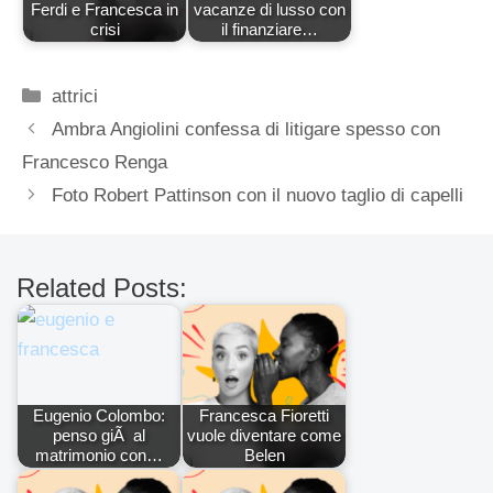
Ferdi e Francesca in
vacanze di lusso con
crisi
il finanziare…
Categorie
attrici
Ambra Angiolini confessa di litigare spesso con
Francesco Renga
Foto Robert Pattinson con il nuovo taglio di capelli
Related Posts:
Eugenio Colombo:
Francesca Fioretti
penso giÃ al
vuole diventare come
matrimonio con…
Belen