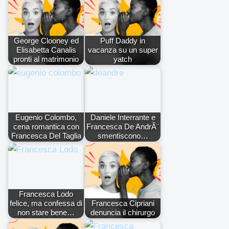
George Clooney ed
Puff Daddy in
Elisabetta Canalis
vacanza su un super
pronti al matrimonio
yatch
Eugenio Colombo,
Daniele Interrante e
cena romantica con
Francesca De AndrÃ¨
Francesca Del Taglia
smentiscono…
Francesca Lodo
felice, ma confessa di
Francesca Cipriani
non stare bene…
denuncia il chirurgo