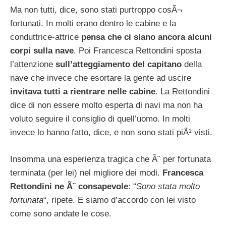
Ma non tutti, dice, sono stati purtroppo cosÃ¬
fortunati. In molti erano dentro le cabine e la
conduttrice-attrice
pensa che ci siano ancora alcuni
corpi sulla nave
. Poi Francesca Rettondini sposta
l’attenzione
sull’atteggiamento del capitano
della
nave che invece che esortare la gente ad uscire
invitava tutti a rientrare nelle cabine
. La Rettondini
dice di non essere molto esperta di navi ma non ha
voluto seguire il consiglio di quell’uomo. In molti
invece lo hanno fatto, dice, e non sono stati piÃ¹ visti.
Insomma una esperienza tragica che Ã¨ per fortunata
terminata (per lei) nel migliore dei modi.
Francesca
Rettondini ne Ã¨ consapevole
: “
Sono stata molto
fortunata
“, ripete. E siamo d’accordo con lei visto
come sono andate le cose.