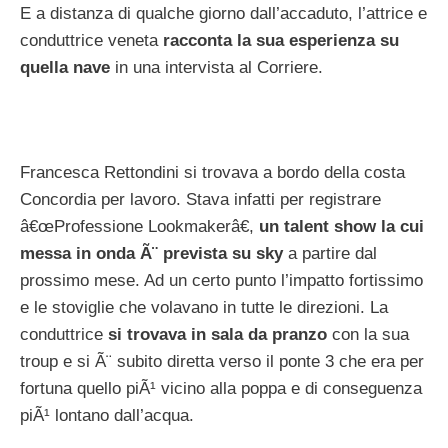
E a distanza di qualche giorno dall’accaduto, l’attrice e
conduttrice veneta
racconta la sua esperienza su
quella nave
in una intervista al Corriere.
Francesca Rettondini si trovava a bordo della costa
Concordia per lavoro. Stava infatti per registrare
â€œProfessione Lookmakerâ€,
un talent show la cui
messa in onda Ã¨ prevista su sky
a partire dal
prossimo mese. Ad un certo punto l’impatto fortissimo
e le stoviglie che volavano in tutte le direzioni. La
conduttrice
si trovava in sala da pranzo
con la sua
troup e si Ã¨ subito diretta verso il ponte 3 che era per
fortuna quello piÃ¹ vicino alla poppa e di conseguenza
piÃ¹ lontano dall’acqua.