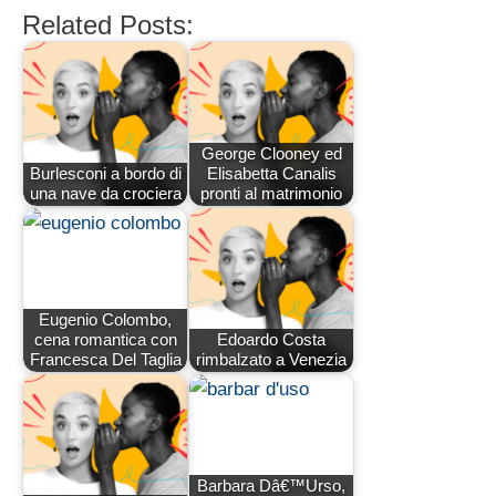
Related Posts:
George Clooney ed
Burlesconi a bordo di
Elisabetta Canalis
una nave da crociera
pronti al matrimonio
Eugenio Colombo,
cena romantica con
Edoardo Costa
Francesca Del Taglia
rimbalzato a Venezia
Barbara Dâ€™Urso,