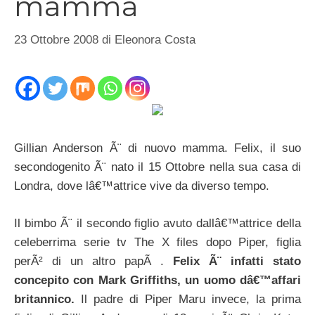
mamma
23 Ottobre 2008
di
Eleonora Costa
Gillian Anderson Ã¨ di nuovo mamma. Felix, il suo
secondogenito Ã¨ nato il 15 Ottobre nella sua casa di
Londra, dove lâ€™attrice vive da diverso tempo.
Il bimbo Ã¨ il secondo figlio avuto dallâ€™attrice della
celeberrima serie tv The X files dopo Piper, figlia
perÃ² di un altro papÃ .
Felix Ã¨ infatti stato
concepito con Mark Griffiths, un uomo dâ€™affari
britannico.
Il padre di Piper Maru invece, la prima