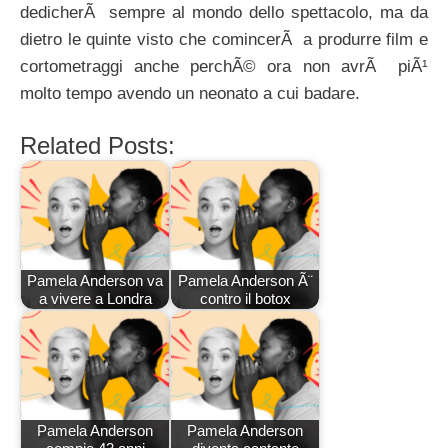
dedicherÃ sempre al mondo dello spettacolo, ma da
dietro le quinte visto che comincerÃ a produrre film e
cortometraggi anche perchÃ© ora non avrÃ piÃ¹
molto tempo avendo un neonato a cui badare.
Related Posts:
Pamela Anderson va
Pamela Anderson Ã¨
a vivere a Londra
contro il botox
Pamela Anderson
Pamela Anderson