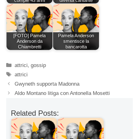
compie 43 anni
diventa cantante
[FOTO] Pamela
Pamela Anderson
Anderson da
smentisce la
Chiambretti
bancarotta
Categorie
attrici
,
gossip
Tag
attrici
Gwyneth supporta Madonna
Aldo Montano litiga con Antonella Mosetti
Related Posts: