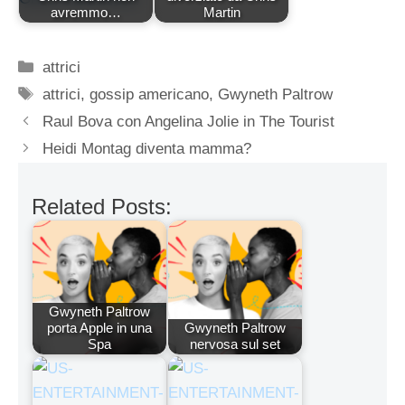
avremmo…
Martin
Categorie
attrici
Tag
attrici
,
gossip americano
,
Gwyneth Paltrow
Raul Bova con Angelina Jolie in The Tourist
Heidi Montag diventa mamma?
Related Posts:
Gwyneth Paltrow
porta Apple in una
Gwyneth Paltrow
Spa
nervosa sul set