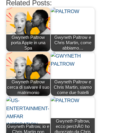
Related Posts:
Gwyneth Paltrow
Gwyneth Paltrow e
porta Apple in una
Chris Martin, come
Spa
abbiamo…
Gwyneth Paltrow
Gwyneth Paltrow e
cerca di salvare il suo
Chris Martin, siamo
matrimonio
come due fratelli
Gwyneth Paltrow,
Gwyneth Paltrow, io e
ecco perchÃ© ho
Chris Martin non
divorziato da Chris