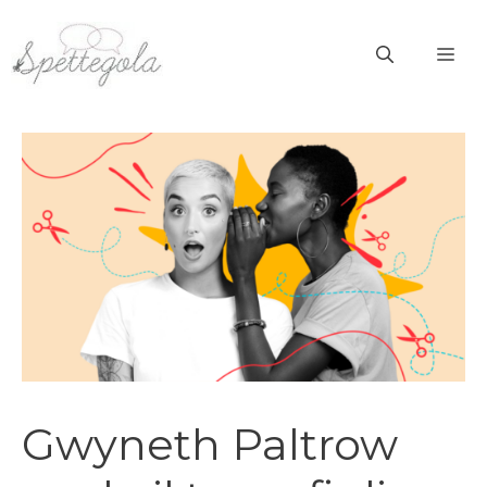
Vai
al
ME
contenuto
Gwyneth Paltrow