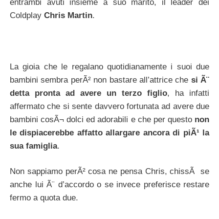
entrambi avuti insieme a suo marito, il leader dei
Coldplay
Chris Martin
.
La gioia che le regalano quotidianamente i suoi due
bambini sembra perÃ² non bastare all’attrice che
si Ã¨
detta pronta ad avere un terzo figlio
, ha infatti
affermato che si sente davvero fortunata ad avere due
bambini cosÃ¬ dolci ed adorabili e che per questo
non
le dispiacerebbe affatto allargare ancora di piÃ¹ la
sua famiglia
.
Non sappiamo perÃ² cosa ne pensa Chris, chissÃ se
anche lui Ã¨ d’accordo o se invece preferisce restare
fermo a quota due.