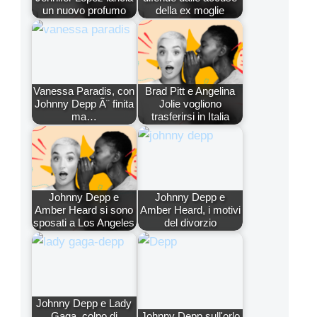
un nuovo profumo
della ex moglie
Vanessa Paradis, con
Brad Pitt e Angelina
Johnny Depp Ã¨ finita
Jolie vogliono
ma…
trasferirsi in Italia
Johnny Depp e
Johnny Depp e
Amber Heard si sono
Amber Heard, i motivi
sposati a Los Angeles
del divorzio
Johnny Depp e Lady
Gaga, colpo di
Johnny Depp sull'orlo