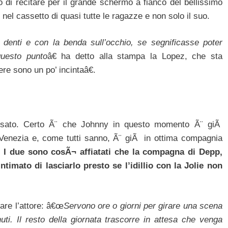
 di recitare per il grande schermo a fianco del bellissimo
l cassetto di quasi tutte le ragazze e non solo il suo.
denti e con la benda sull’occhio, se segnificasse poter
questo punto
â€ ha detto alla stampa la Lopez, che sta
re sono un po’ incintaâ€.
ssato. Certo Ã¨ che Johnny in questo momento Ã¨ giÃ
 Venezia e, come tutti sanno, Ã¨ giÃ in ottima compagnia
.
I due sono cosÃ¬ affiatati che la compagna di Depp,
ntimato di lasciarlo presto se l’idillio con la Jolie non
are l’attore: â€œ
Servono ore o giorni per girare una scena
uti. Il resto della giornata trascorre in attesa che venga