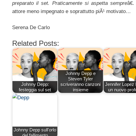
preparato il set. Praticamente si aspetta sempre
â€
attore meno impegnato e soprattutto piÃ¹ motivato…
Serena De Carlo
Related Posts:
Johnny Depp e
Steven Tyler
Johnny Depp:
scriveranno canzoni
Jennifer Lopez 
festeggia sul set
insieme
un nuovo pro
Johnny Depp sull'orlo
del fallimento