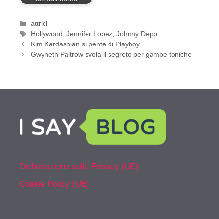
Categorie
attrici
Tag
Hollywood
,
Jennifer Lopez
,
Johnny Depp
Kim Kardashian si pente di Playboy
Gwyneth Paltrow svela il segreto per gambe toniche
Dichiarazione sulla Privacy (UE)
Cookie Policy (UE)