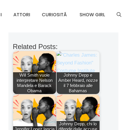
I
ATTORI
CURIOSITÃ
SHOW GIRL
Related Posts:
Will Smith vuole
Johnny Depp e
interpretare Nelson
Amber Heard, nozze
Mandela e Barack
il 7 febbraio alle
Obama
Bahamas
Johnny Depp, chi lo
Jennifer Lopez lancia
difende dalle accuse