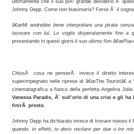
ultimamente che il suo piÃ¹ grande desiderio Ã¨ quello
Johnny Depp. Come non biasimarla? Forse Ã¨ il sogno ne
â€œ
Mi andrebbe bene interpretare una pirata senza 
lavorare con lui. Lo voglio disperatamente fino a 
presentando in questi giorni il suo ultimo film â€œPiace
ChissÃ cosa ne penserÃ invece il diretto intere
superimpegnato nelle riprese di â€œThe Touristâ€ a
cinematografica a fianco della perfetta Angelina Jolie
Vanessa Paradis, Ã¨ sull’orlo di una crisi e gli ha i
finirÃ presto
.
Johnny Depp ha dichiarato invece di trovare noioso il f
quando, in effetti, io devo recitare per due o tre min