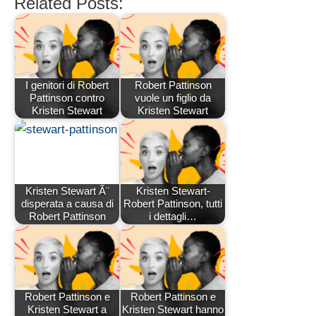
Related Posts:
I genitori di Robert
Robert Pattinson
Pattinson contro
vuole un figlio da
Kristen Stewart
Kristen Stewart
Kristen Stewart Ã¨
Kristen Stewart-
disperata a causa di
Robert Pattinson, tutti
Robert Pattinson
i dettagli…
Robert Pattinson e
Robert Pattinson e
Kristen Stewart a
Kristen Stewart hanno