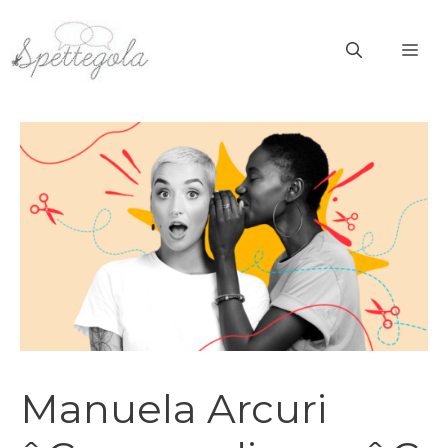
Vai
al
ME
contenuto
Manuela Arcuri