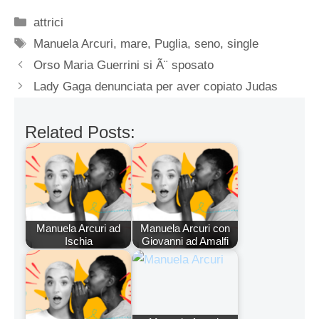
Categorie
attrici
Tag
Manuela Arcuri
,
mare
,
Puglia
,
seno
,
single
Orso Maria Guerrini si Ã¨ sposato
Lady Gaga denunciata per aver copiato Judas
Related Posts:
Manuela Arcuri ad
Manuela Arcuri con
Ischia
Giovanni ad Amalfi