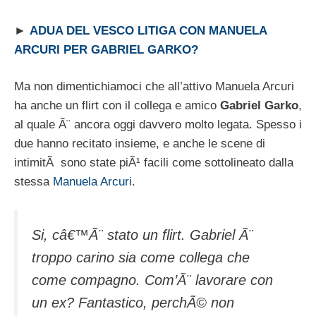
►
ADUA DEL VESCO LITIGA CON MANUELA
ARCURI PER GABRIEL GARKO?
Ma non dimentichiamoci che all’attivo Manuela Arcuri
ha anche un flirt con il collega e amico
Gabriel Garko
,
al quale Ã¨ ancora oggi davvero molto legata. Spesso i
due hanno recitato insieme, e anche le scene di
intimitÃ sono state piÃ¹ facili come sottolineato dalla
stessa
Manuela Arcuri
.
Si, câ€™Ã¨ stato un flirt. Gabriel Ã¨
troppo carino sia come collega che
come compagno. Com’Ã¨ lavorare con
un ex? Fantastico, perchÃ© non