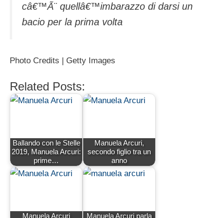
câ€™Ã¨ quellâ€™imbarazzo di darsi un
bacio per la prima volta
Photo Credits | Getty Images
Related Posts:
Ballando con le Stelle
Manuela Arcuri,
2019, Manuela Arcuri:
secondo figlio tra un
prime…
anno
Manuela Arcuri
Manuela Arcuri parla