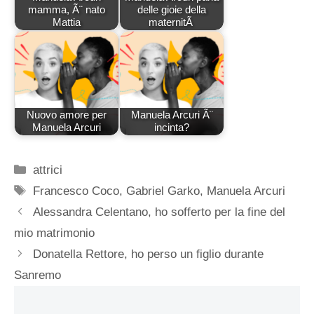
mamma, Ã¨ nato
delle gioie della
Mattia
maternitÃ
Nuovo amore per
Manuela Arcuri Ã¨
Manuela Arcuri
incinta?
Categorie
attrici
Tag
Francesco Coco
,
Gabriel Garko
,
Manuela Arcuri
Alessandra Celentano, ho sofferto per la fine del
mio matrimonio
Donatella Rettore, ho perso un figlio durante
Sanremo