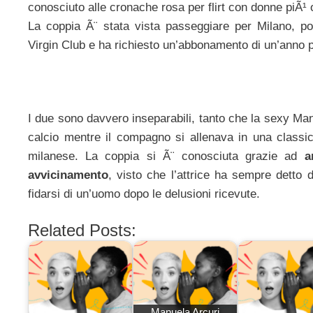
conosciuto alle cronache rosa per flirt con donne piÃ¹
La coppia Ã¨ stata vista passeggiare per Milano, po
Virgin Club e ha richiesto un’abbonamento di un’anno pe
I due sono davvero inseparabili, tanto che la sexy Man
calcio mentre il compagno si allenava in una classica 
milanese. La coppia si Ã¨ conosciuta grazie ad
a
avvicinamento
, visto che l’attrice ha sempre detto 
fidarsi di un’uomo dopo le delusioni ricevute.
Related Posts:
Manuela Arcuri