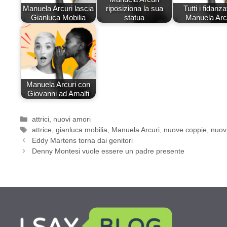
Manuela Arcuri lascia
riposiziona la sua
Tutti i fidanzat
Gianluca Mobilia
statua
Manuela Arc
Manuela Arcuri con
Giovanni ad Amalfi
Categorie
attrici
,
nuovi amori
Tag
attrice
,
gianluca mobilia
,
Manuela Arcuri
,
nuove coppie
,
nuov
Eddy Martens torna dai genitori
Denny Montesi vuole essere un padre presente