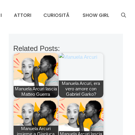
I
ATTORI
CURIOSITÃ
SHOW GIRL
Related Posts:
Manuela Arcuri, era
Manuela Arcuri lascia
vero amore con
Matteo Guerra
Gabriel Garko?
Manuela Arcuri
insieme a Gianluca
Manuela Arcuri lascia