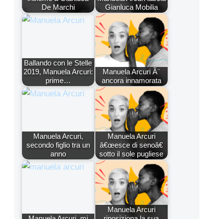
De Marchi
Gianluca Mobilia
Ballando con le Stelle
2019, Manuela Arcuri:
Manuela Arcuri Ã¨
prime…
ancora innamorata
Manuela Arcuri,
Manuela Arcuri
secondo figlio tra un
â€œesce di senoâ€
anno
sotto il sole pugliese
Manuela Arcuri
Manuela Arcuri, mi
riposiziona la sua