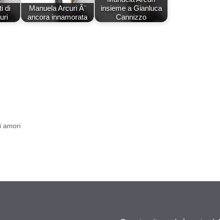
i di
Manuela Arcuri Ã¨
insieme a Gianluca
uri
ancora innamorata
Cannizzo
i amori