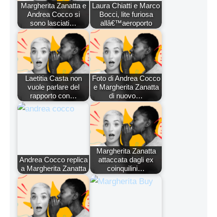
Margherita Zanatta e
Laura Chiatti e Marco
Andrea Cocco si
Bocci, lite furiosa
sono lasciati…
allâ€™aeroporto
Laetitia Casta non
Foto di Andrea Cocco
vuole parlare del
e Margherita Zanatta
rapporto con…
di nuovo…
Margherita Zanatta
Andrea Cocco replica
attaccata dagli ex
a Margherita Zanatta
coinquilini…