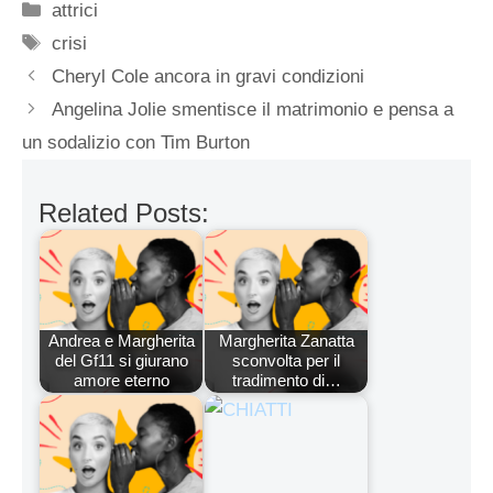
Categorie
attrici
Tag
crisi
Cheryl Cole ancora in gravi condizioni
Angelina Jolie smentisce il matrimonio e pensa a
un sodalizio con Tim Burton
Related Posts:
Andrea e Margherita
Margherita Zanatta
del Gf11 si giurano
sconvolta per il
amore eterno
tradimento di…