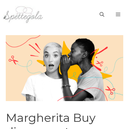
Vai
al
ME
contenuto
Margherita Buy