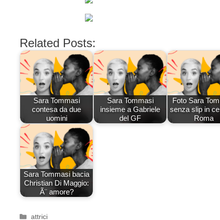
Related Posts:
Sara Tommasi
Sara Tommasi
Foto Sara To
contesa da due
insieme a Gabriele
senza slip in ce
uomini
del GF
Roma
Sara Tommasi bacia
Christian Di Maggio:
Ã¨ amore?
Categorie
attrici