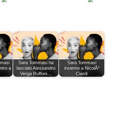
mmasi
Sara Tommasi ha
Sara Tommasi
ntro a
lasciato Alessandro
insieme a NicolÃ²
Verga Ruffoni…
Ciardi