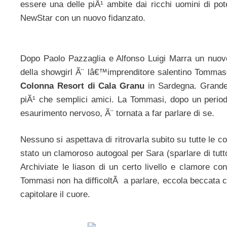
essere una delle piÃ¹ ambite dai ricchi uomini di pot
NewStar con un nuovo fidanzato.
Dopo Paolo Pazzaglia e Alfonso Luigi Marra un nuovo
della showgirl Ã¨ lâ€™imprenditore salentino Tommas
Colonna Resort di Cala Granu
in Sardegna. Grande
piÃ¹ che semplici amici. La Tommasi, dopo un period
esaurimento nervoso, Ã¨ tornata a far parlare di se.
Nessuno si aspettava di ritrovarla subito su tutte le c
stato un clamoroso autogoal per Sara (sparlare di tutto 
Archiviate le liason di un certo livello e clamore con
Tommasi non ha difficoltÃ a parlare, eccola beccata 
capitolare il cuore.