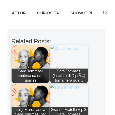
I
ATTORI
CURIOSITÃ
SHOW GIRL
Related Posts:
Sara Tommasi
Sara Tommasi
contesa da due
(lasciata di DiprÃ©)
uomini
torna nella sua…
Luigi Marra lascia
Grande Fratello Vip 3,
Sara Tommasi per
Sara Tommasi