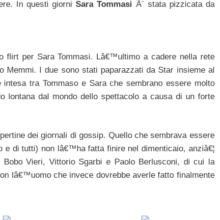
ere. In questi giorni
Sara Tommasi
Ã¨ stata pizzicata da
 flirt per Sara Tommasi. Lâ€™ultimo a cadere nella rete
o Memmi. I due sono stati paparazzati da Star insieme al
 intesa tra Tommaso e Sara che sembrano essere molto
o lontana dal mondo dello spettacolo a causa di un forte
opertine dei giornali di gossip. Quello che sembrava essere
e di tutti) non lâ€™ha fatta finire nel dimenticaio, anziâ€¦
 Bobo Vieri, Vittorio Sgarbi e Paolo Berlusconi, di cui la
con lâ€™uomo che invece dovrebbe averle fatto finalmente