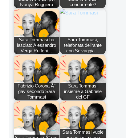
Ivanya Ruggiero
concorrente?
Sara Tommasi ha
Sara Tommasi,
lasciato Alessandro
telefonata delirante
Verga Ruffoni…
con Selvaggia…
Fabrizio Corona Ã¨
Sara Tommasi
gay secondo Sara
insieme a Gabriele
Tommasi
del GF
Sara Tommasi vuole
Sara Tommasi Ã¨ una
fare una vita sana: