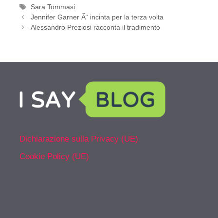
Tag
Sara Tommasi
Jennifer Garner Ã¨ incinta per la terza volta
Alessandro Preziosi racconta il tradimento
Dichiarazione sulla Privacy (UE)
Cookie Policy (UE)