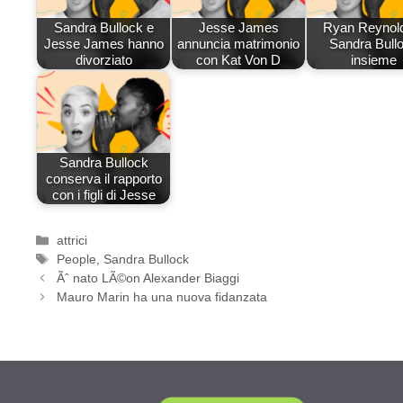
Sandra Bullock e
Jesse James
Ryan Reynol
Jesse James hanno
annuncia matrimonio
Sandra Bull
divorziato
con Kat Von D
insieme
Sandra Bullock
conserva il rapporto
con i figli di Jesse
Categorie
attrici
Tag
People
,
Sandra Bullock
Ãˆ nato LÃ©on Alexander Biaggi
Mauro Marin ha una nuova fidanzata