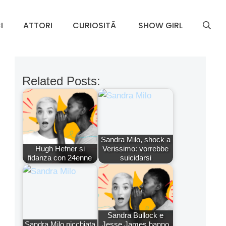
I
ATTORI
CURIOSITÃ
SHOW GIRL
Related Posts:
Sandra Milo, shock a
Hugh Hefner si
Verissimo: vorrebbe
fidanza con 24enne
suicidarsi
Sandra Bullock e
Sandra Milo picchiata
Jesse James hanno