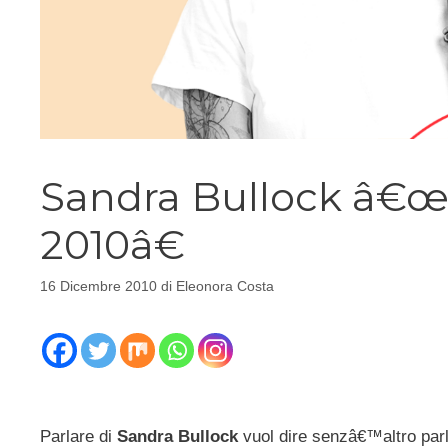
Sandra Bullock â€
2010â€
16 Dicembre 2010
di
Eleonora Costa
Parlare di
Sandra Bullock
vuol dire senzâ€™altro parla