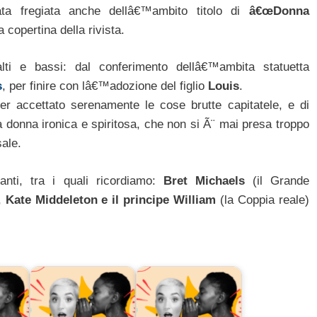
ata fregiata anche dellâ€™ambito titolo di
â€œDonna
 copertina della rivista.
lti e bassi: dal conferimento dellâ€™ambita statuetta
s
, per finire con lâ€™adozione del figlio
Louis
.
er accettato serenamente le cose brutte capitatele, e di
a donna ironica e spiritosa, che non si Ã¨ mai presa troppo
sale.
nti, tra i quali ricordiamo:
Bret Michaels
(il Grande
,
Kate Middeleton e il principe William
(la Coppia reale)