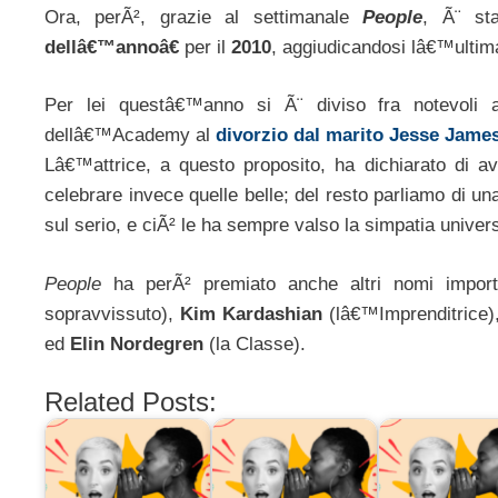
Ora, perÃ², grazie al settimanale
People
, Ã¨ st
dellâ€™annoâ€
per il
2010
, aggiudicandosi lâ€™ultima
Per lei questâ€™anno si Ã¨ diviso fra notevoli a
dellâ€™Academy al
divorzio dal marito Jesse Jame
Lâ€™attrice, a questo proposito, ha dichiarato di av
celebrare invece quelle belle; del resto parliamo di un
sul serio, e ciÃ² le ha sempre valso la simpatia univer
People
ha perÃ² premiato anche altri nomi importa
sopravvissuto),
Kim Kardashian
(lâ€™Imprenditrice)
ed
Elin Nordegren
(la Classe).
Related Posts: