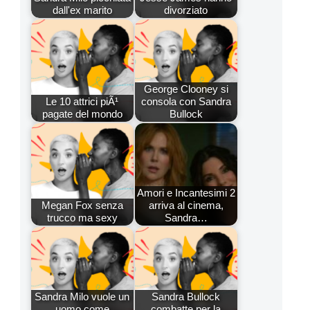
dall'ex marito
divorziato
George Clooney si
Le 10 attrici piÃ¹
consola con Sandra
pagate del mondo
Bullock
Amori e Incantesimi 2
Megan Fox senza
arriva al cinema,
trucco ma sexy
Sandra…
Sandra Milo vuole un
Sandra Bullock
uomo come
combatte per la