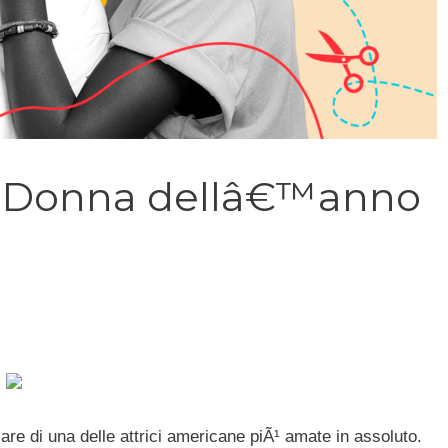
œDonna dellâ€™anno
re di una delle attrici americane piÃ¹ amate in assoluto.