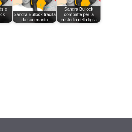
ds e
Sandra Bullock
ock
Sandra Bullock tradita
combatte per la
da suo marito
custodia della figlia