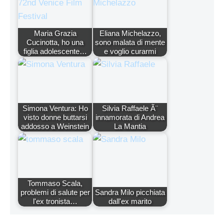
Maria Grazia
Eliana Michelazzo,
Cucinotta, ho una
sono malata di mente
figlia adolescente…
e voglio curarmi
Simona Ventura: Ho
Silvia Raffaele Ã¨
visto donne buttarsi
innamorata di Andrea
addosso a Weinstein
La Mantia
Tommaso Scala,
problemi di salute per
Sandra Milo picchiata
l'ex tronista…
dall'ex marito