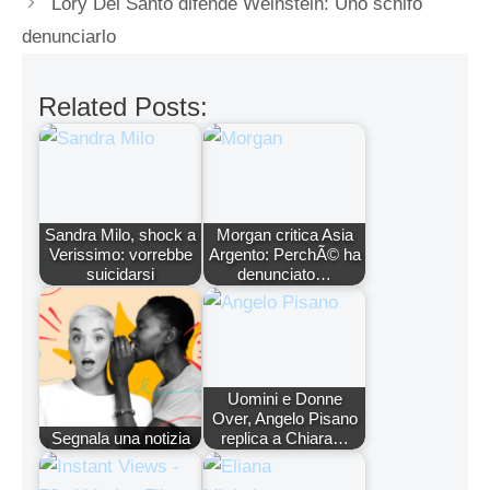
Lory Del Santo difende Weinstein: Uno schifo
denunciarlo
Related Posts:
Sandra Milo, shock a
Morgan critica Asia
Verissimo: vorrebbe
Argento: PerchÃ© ha
suicidarsi
denunciato…
Uomini e Donne
Over, Angelo Pisano
Segnala una notizia
replica a Chiara…