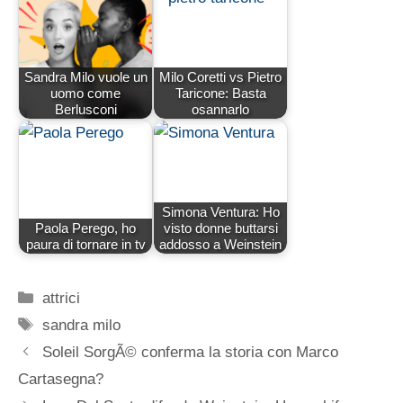
Sandra Milo vuole un
Milo Coretti vs Pietro
uomo come
Taricone: Basta
Berlusconi
osannarlo
Simona Ventura: Ho
Paola Perego, ho
visto donne buttarsi
paura di tornare in tv
addosso a Weinstein
Categorie
attrici
Tag
sandra milo
Soleil SorgÃ© conferma la storia con Marco
Cartasegna?