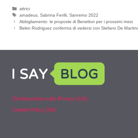
Categorie
attrici
Tag
amadeus
,
Sabrina Ferilli
,
Sanremo 2022
Abbigliamento: le proposte di Benetton per i prossimi mesi
Belen Rodriguez conferma di vedersi con Stefano De Martino
Dichiarazione sulla Privacy (UE)
Cookie Policy (UE)