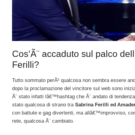
Cos’Ã¨ accaduto sul palco del
Ferilli?
Tutto sommato perÃ² qualcosa non sembra essere andat
dopo la proclamazione del vincitore sul web sono inizia
Ã¨ stato infatti lâ€™hashtag che Ã¨ andato di tendenza
stato qualcosa di strano tra
Sabrina Ferilli ed Amade
con battute e gag divertenti, ma allâ€™improvviso, co
rete, qualcosa Ã¨ cambiato.