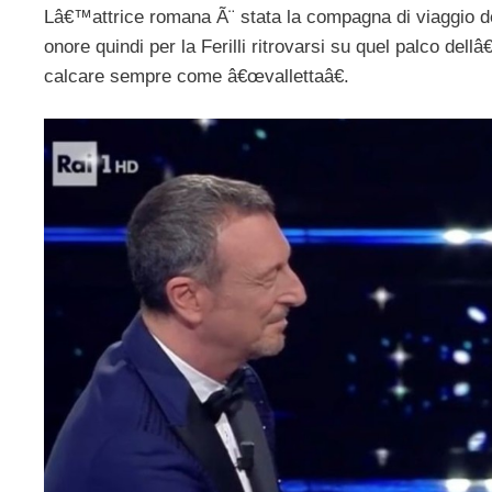
Lâ€™attrice romana Ã¨ stata la compagna di viaggio de
onore quindi per la Ferilli ritrovarsi su quel palco de
calcare sempre come â€œvallettaâ€.