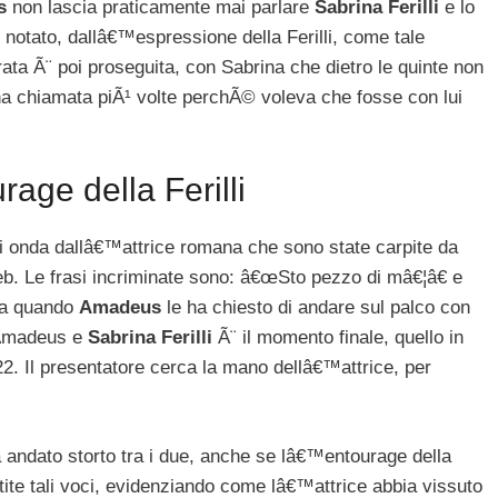
s
non lascia praticamente mai parlare
Sabrina Ferilli
e lo
to notato, dallâ€™espressione della Ferilli, come tale
ta Ã¨ poi proseguita, con Sabrina che dietro le quinte non
ha chiamata piÃ¹ volte perchÃ© voleva che fosse con lui
rage della Ferilli
ori onda dallâ€™attrice romana che sono state carpite da
b. Le frasi incriminate sono: â€œSto pezzo di mâ€¦â€ e
ta quando
Amadeus
le ha chiesto di andare sul palco con
a Amadeus e
Sabrina Ferilli
Ã¨ il momento finale, quello in
2. Il presentatore cerca la mano dellâ€™attrice, per
 andato storto tra i due, anche se lâ€™entourage della
ite tali voci, evidenziando come lâ€™attrice abbia vissuto