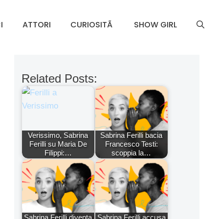
I
ATTORI
CURIOSITÃ
SHOW GIRL
Related Posts:
Verissimo, Sabrina
Sabrina Ferilli bacia
Ferilli su Maria De
Francesco Testi:
Filippi:…
scoppia la…
Sabrina Ferilli diventa
Sabrina Ferilli accusa