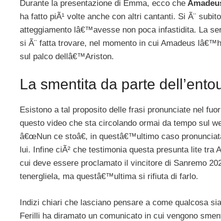
Durante la presentazione di Emma, ecco che
Amadeu
ha fatto piÃ¹ volte anche con altri cantanti. Si Ã¨ subi
atteggiamento lâ€™avesse non poca infastidita. La sera
si Ã¨ fatta trovare, nel momento in cui Amadeus lâ€™
sul palco dellâ€™Ariston.
La smentita da parte dell’entou
Esistono a tal proposito delle frasi pronunciate nel fu
questo video che sta circolando ormai da tempo sul we
â€œNun ce stoâ€, in questâ€™ultimo caso pronuncia
lui. Infine ciÃ² che testimonia questa presunta lite tr
cui deve essere proclamato il vincitore di Sanremo 202
tenergliela, ma questâ€™ultima si rifiuta di farlo.
Indizi chiari che lasciano pensare a come qualcosa sia
Ferilli ha diramato un comunicato in cui vengono sment