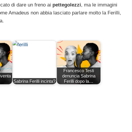
cato di dare un freno ai
pettegolezzi
, ma le immagini
ome Amadeus non abbia lasciato parlare molto la Ferilli,
a.
Francesco Testi
diventa
denuncia Sabrina
Sabrina Ferilli incinta?
Ferilli dopo la…