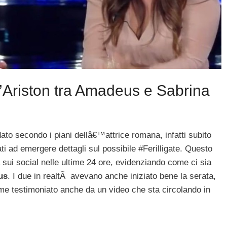
l’Ariston tra Amadeus e Sabrina
o secondo i piani dellâ€™attrice romana, infatti subito
ti ad emergere dettagli sul possibile #Ferilligate. Questo
 sui social nelle ultime 24 ore, evidenziando come ci sia
us
. I due in realtÃ avevano anche iniziato bene la serata,
me testimoniato anche da un video che sta circolando in