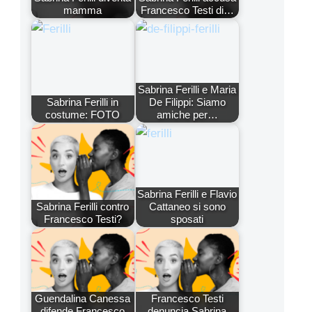
mamma
Francesco Testi di…
Sabrina Ferilli e Maria
Sabrina Ferilli in
De Filippi: Siamo
costume: FOTO
amiche per…
Sabrina Ferilli e Flavio
Sabrina Ferilli contro
Cattaneo si sono
Francesco Testi?
sposati
Guendalina Canessa
Francesco Testi
difende Francesco
denuncia Sabrina