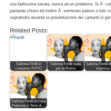
una bellissima serata, senza alcun problema. Si Ã¨ cer
parlando chiaro ed inoltre Ã¨ sembrato palese a tutti c
soprattutto durante la presentazione dei cantanti in gar
Related Posts:
Sabrina Ferilli in
Sabrina Ferilli nuda
Sabrina Ferilli 
costume: FOTO
per la Roma
mamma
Sabrina Ferilli accusa
Francesco Testi di…