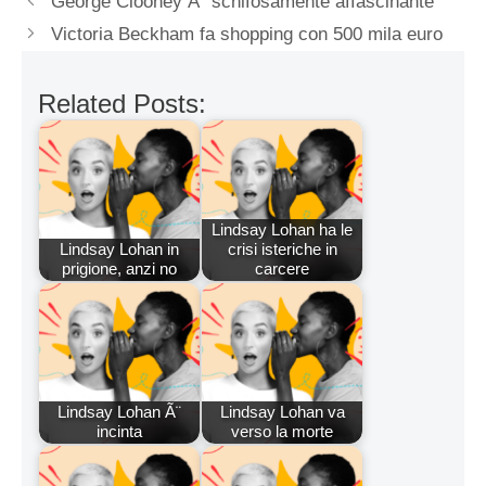
George Clooney Ã¨ schifosamente affascinante
Victoria Beckham fa shopping con 500 mila euro
Related Posts:
Lindsay Lohan ha le
Lindsay Lohan in
crisi isteriche in
prigione, anzi no
carcere
Lindsay Lohan Ã¨
Lindsay Lohan va
incinta
verso la morte