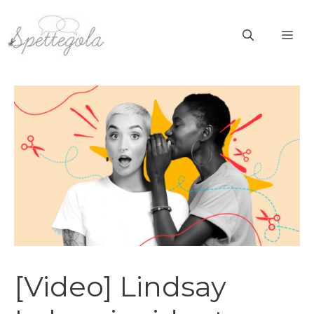
Vai
al
ME
contenuto
[Video] Lindsay