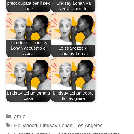
preoccupata per il sex
Lindsay Lohan va
tape
verso la morte
Il giudice di Lindsay
Lohan accusato di
Le stranezze di
aver…
Lindsay Lohan
Lindsay Lohan torna a
Lindsay Lohan copre
casa
la cavigliera
Categorie
attrici
Tag
Hollywood
,
Lindsay Lohan
,
Los Angeles