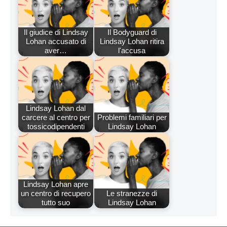
Il giudice di Lindsay
Il Bodyguard di
Lohan accusato di
Lindsay Lohan ritira
aver…
l'accusa
Lindsay Lohan dal
carcere al centro per
Problemi familiari per
tossicodipendenti
Lindsay Lohan
Lindsay Lohan apre
un centro di recupero
Le stranezze di
tutto suo
Lindsay Lohan