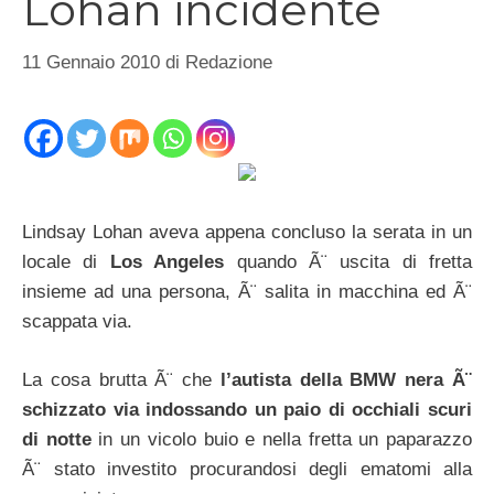
Lohan incidente
11 Gennaio 2010
di
Redazione
Lindsay Lohan aveva appena concluso la serata in un
locale di
Los Angeles
quando Ã¨ uscita di fretta
insieme ad una persona, Ã¨ salita in macchina ed Ã¨
scappata via.
La cosa brutta Ã¨ che
l’autista della BMW nera Ã¨
schizzato via indossando un paio di occhiali scuri
di notte
in un vicolo buio e nella fretta un paparazzo
Ã¨ stato investito procurandosi degli ematomi alla