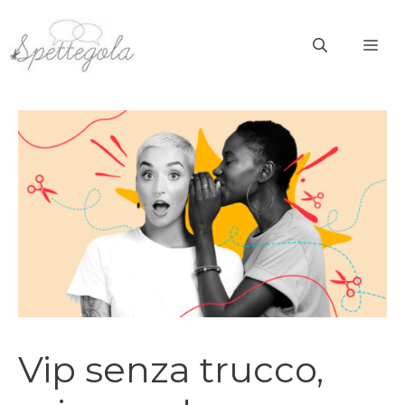
Vai
al
ME
contenuto
Vip senza trucco,