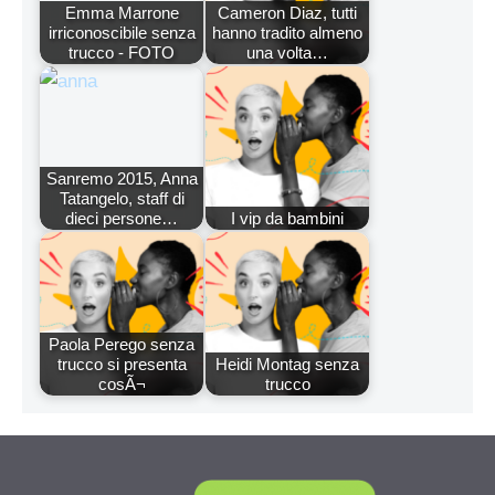
Emma Marrone
Cameron Diaz, tutti
irriconoscibile senza
hanno tradito almeno
trucco - FOTO
una volta…
Sanremo 2015, Anna
Tatangelo, staff di
dieci persone…
I vip da bambini
Paola Perego senza
trucco si presenta
Heidi Montag senza
cosÃ¬
trucco