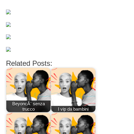
Related Posts:
BeyoncÃ¨ senza
trucco
I vip da bambini