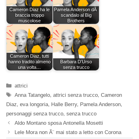
Cameron Diaz ha le
Pamela Anderson dÃ
braccia troppo
scandalo al Big
muscolose
Brothers
Cameron Diaz, tutti
hanno tradito almeno
Barbara D'Urso
una volta…
senza trucco
Categorie
attrici
Tag
Anna Tatangelo
,
attrici senza trucco
,
Cameron
Diaz
,
eva longoria
,
Halle Berry
,
Pamela Anderson
,
personaggi senza trucco
,
senza trucco
Aldo Montano sposa Antonella Mosetti
Lele Mora non Ã¨ mai stato a letto con Corona