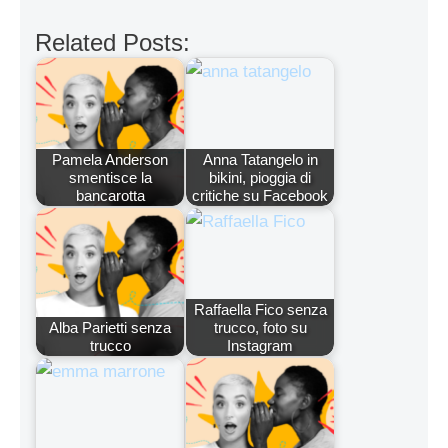
Related Posts:
Pamela Anderson
Anna Tatangelo in
smentisce la
bikini, pioggia di
bancarotta
critiche su Facebook
Raffaella Fico senza
Alba Parietti senza
trucco, foto su
trucco
Instagram