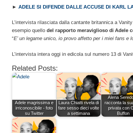
►
ADELE SI DIFENDE DALLE ACCUSE DI KARL 
L’intervista rilasciata dalla cantante britannica a Vanit
esempio quello
del rapporto meraviglioso di Adele 
“
E’ un legame unico, io provo affetto per i miei fans e 
L’intervista intera oggi in edicola sul numero 13 di Vani
Related Posts:
Alena Sered
Adele magrissima e
Laura Chiatti rivela di
racconta la sua
irriconoscibile - foto
fare sesso dieci volte
privata con G
su Twitter
a settimana
Buffon