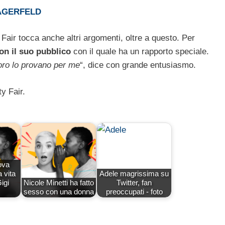
LAGERFELD
y Fair tocca anche altri argomenti, oltre a questo. Per
con il suo pubblico
con il quale ha un rapporto speciale.
loro lo provano per me
“, dice con grande entusiasmo.
ty Fair.
ova
 vita
Adele magrissima su
igi
Nicole Minetti ha fatto
Twitter, fan
sesso con una donna
preoccupati - foto