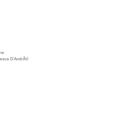
nne
ancesca D’AndrÃ©