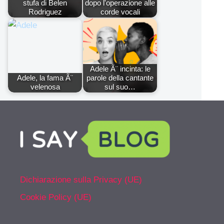
stufa di Belen
dopo l'operazione alle
Rodriguez
corde vocali
Adele Ã¨ incinta: le
Adele, la fama Ã¨
parole della cantante
velenosa
sul suo…
Dichiarazione sulla Privacy (UE)
Cookie Policy (UE)