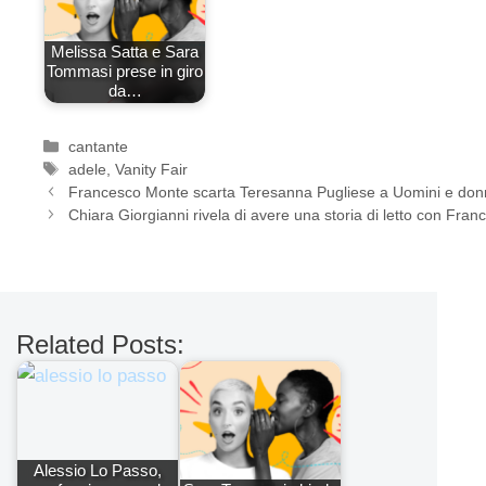
Melissa Satta e Sara
Tommasi prese in giro
da…
Categorie
cantante
Tag
adele
,
Vanity Fair
Francesco Monte scarta Teresanna Pugliese a Uomini e do
Chiara Giorgianni rivela di avere una storia di letto con Fr
Related Posts:
Alessio Lo Passo,