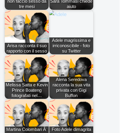
non faccio sesso da
Sara Tommasi chiede
tre mesi
aiuto
Adele magrissima e
Arisa racconta il suo
irriconoscibile - foto
rapporto con il sesso
su Twitter
Alena Seredova
Melissa Satta e Kevin
racconta la sua vita
Prince Boateng
privata con Gigi
fotografati nel…
Buffon
Martina Colombari Ã¨
Foto Adele dimagrita