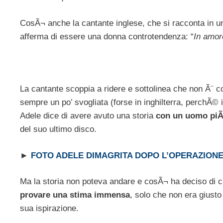
CosÃ¬ anche la cantante inglese, che si racconta in un
afferma di essere una donna controtendenza: “
In amor
La cantante scoppia a ridere e sottolinea che non Ã¨ c
sempre un po’ svogliata (forse in inghilterra, perchÃ© in
Adele dice di avere avuto una storia
con un uomo piÃ¹
del suo ultimo disco.
►
FOTO ADELE DIMAGRITA DOPO L’OPERAZIONE
Ma la storia non poteva andare e cosÃ¬ ha deciso di c
provare una stima immensa
, solo che non era giusto
sua ispirazione.