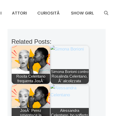
I
ATTORI
CURIOSITÃ
SHOW GIRL
Related Posts:
Simona Borioni contro
Rosita Celentano
Rosalinda Celentano,
frequenta JosÃ¨
Ã¨ alcolizzata
JosÃ¨ Perez
Alessandra
smentisce la
Celentano, ho sofferto