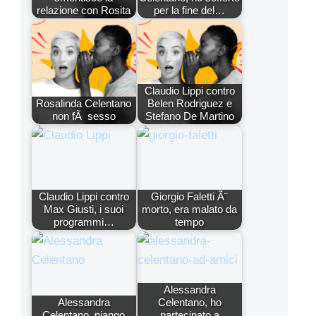
relazione con Rosita
per la fine del…
Claudio Lippi contro
Rosalinda Celentano
Belen Rodriguez e
non fÃ sesso
Stefano De Martino
Claudio Lippi contro
Giorgio Faletti Ã¨
Max Giusti, i suoi
morto, era malato da
programmi…
tempo
Alessandra
Alessandra
Celentano, ho
Celentano, piango
partecipato a