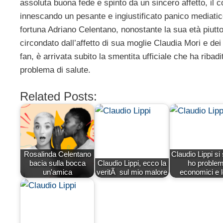
assoluta buona fede e spinto da un sincero affetto, il
innescando un pesante e ingiustificato panico mediatic
fortuna Adriano Celentano, nonostante la sua età piutto
circondato dall’affetto di sua moglie Claudia Mori e dei 
fan, è arrivata subito la smentita ufficiale che ha rib
problema di salute.
Related Posts:
Rosalinda Celentano
Claudio Lippi si
bacia sulla bocca
Claudio Lippi, ecco la
ho problem
un'amica
veritÃ sul mio malore
economici e 