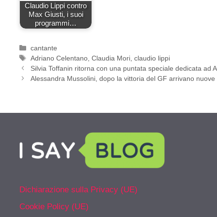
Claudio Lippi contro
Max Giusti, i suoi
programmi…
Categorie
cantante
Tag
Adriano Celentano
,
Claudia Mori
,
claudio lippi
Silvia Toffanin ritorna con una puntata speciale dedicata ad 
Alessandra Mussolini, dopo la vittoria del GF arrivano nuove 
Dichiarazione sulla Privacy (UE)
Cookie Policy (UE)