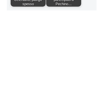
spesso
Pechino…