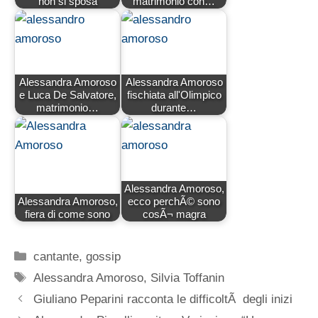
non si sposa
matrimonio con…
Alessandra Amoroso
Alessandra Amoroso
e Luca De Salvatore,
fischiata all'Olimpico
matrimonio…
durante…
Alessandra Amoroso,
Alessandra Amoroso,
ecco perchÃ© sono
fiera di come sono
cosÃ¬ magra
Categorie
cantante
,
gossip
Tag
Alessandra Amoroso
,
Silvia Toffanin
Giuliano Peparini racconta le difficoltÃ degli inizi