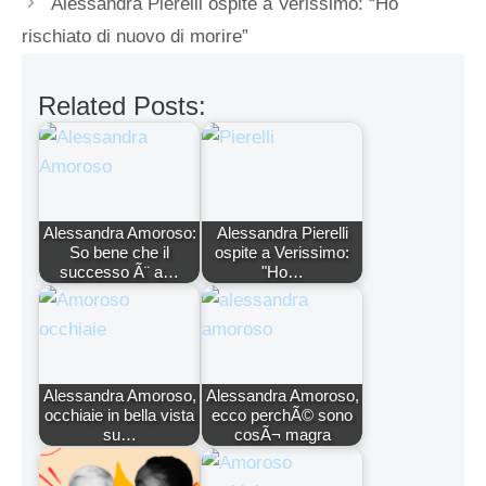
Alessandra Pierelli ospite a Verissimo: “Ho
rischiato di nuovo di morire”
Related Posts:
Alessandra Amoroso:
Alessandra Pierelli
So bene che il
ospite a Verissimo:
successo Ã¨ a…
"Ho…
Alessandra Amoroso,
Alessandra Amoroso,
occhiaie in bella vista
ecco perchÃ© sono
su…
cosÃ¬ magra