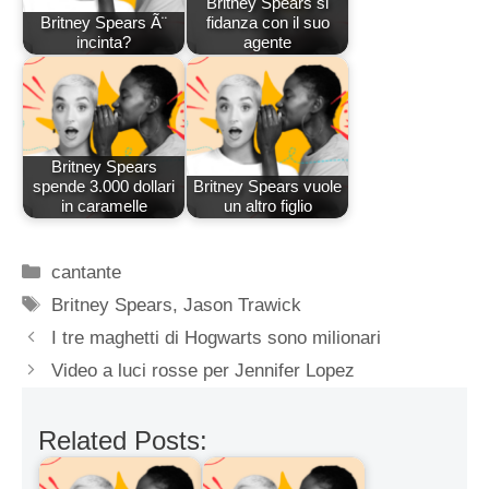
Britney Spears si
Britney Spears Ã¨
fidanza con il suo
incinta?
agente
Britney Spears
spende 3.000 dollari
Britney Spears vuole
in caramelle
un altro figlio
Categorie
cantante
Tag
Britney Spears
,
Jason Trawick
I tre maghetti di Hogwarts sono milionari
Video a luci rosse per Jennifer Lopez
Related Posts: