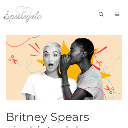
Vai
al
ME
contenuto
Britney Spears