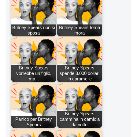
Britney Spears non si
Britney Spears torna
sposa
mora
Britney Spears
Britney Spears
vorrebbe un figlio,
spende 3.000 dollari
ma...
in caramelle
Britney Spears
Panico per Britney
cammina in camicia
Spears
da notte