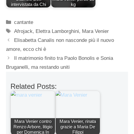
intervistata da Chi
kg
Categorie
cantante
Tag
Afrojack
,
Elettra Lamborghini
,
Mara Venier
Elisabetta Canalis non nasconde più il nuovo
amore, ecco chi è
Il matrimonio finito tra Paolo Bonolis e Sonia
Bruganelli, ma restando uniti
Related Posts:
Mara Venier contro
Mara Venier, rinata
Renzo Arbore, litigio
grazie a Maria De
per Domenica In
Filippi