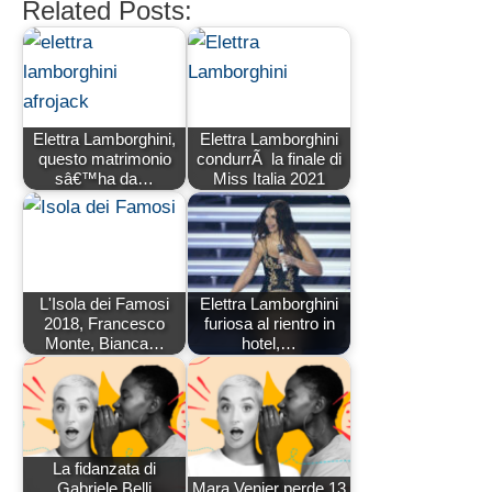
Related Posts:
Elettra Lamborghini,
Elettra Lamborghini
questo matrimonio
condurrÃ la finale di
sâ€™ha da…
Miss Italia 2021
L'Isola dei Famosi
Elettra Lamborghini
2018, Francesco
furiosa al rientro in
Monte, Bianca…
hotel,…
La fidanzata di
Gabriele Belli
Mara Venier perde 13