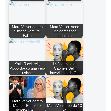
Mara Venier contro
Mara Venier, sono
Simona Ventura:
una domestica
Falsa
mancata
Katia Ricciarelli,
La fidanzata di
Pippo Baudo una vera
Gabriele Belli
delusione:…
intervistata da Chi
Mara Venier contro
Manuel Bortuzzo,
Mara Venier perde 13
perchÃ© Ã¨…
kg