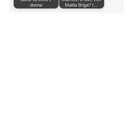
donna
Mattia Briga? I…