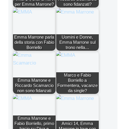
per Emma Marrone?
sono fidanzati?
Emma Marrone parla
Uomini e Donne,
della storia con Fabio
Emma Marrone sul
Borriello
trono nella…
Marco e Fabio
Emma Marrone e
Borriello a
Riccardo Scamarcio
Formentera, vacanze
non sono fidanzati
da single?
Emma Marrone e
Fabio Borriello, primo
Amici 14, Emma
bacio su Diva e
Marrone in love con