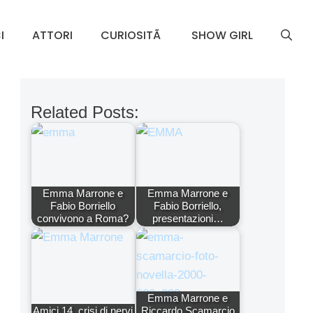
I
ATTORI
CURIOSITÃ
SHOW GIRL
Related Posts:
Emma Marrone e
Emma Marrone e
Fabio Borriello
Fabio Borriello,
convivono a Roma?
presentazioni…
Emma Marrone e
Amici 14, crisi di nervi
Riccardo Scamarcio