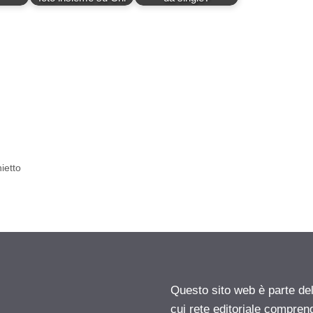
ietto
Questo sito web è parte d
cui rete editoriale compren