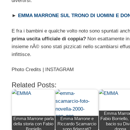
divertirsi.
►
EMMA MARRONE SUL TRONO DI UOMINI E DO
E fra i bambini e qualche volto noto sono spuntati anc
prima uscita ufficiale di coppia?
Non esattamente in r
insieme nÃ© sono stati pizzicati nello scambiarsi effusi
infittisce.
Photo Credits | INSTAGRAM
Related Posts:
Emma Marron
Emma Marrone parla
Emma Marrone e
Fabio Borriello,
della storia con Fabio
Riccardo Scamarcio
bacio su Div
Borriello
sono fidanzati?
donna