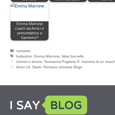
Emma Marrone
coach ad Amici e
presentatrice a
Sanremo?
Categorie
cantante
Tag
battesimo
,
Emma Marrone
,
fabio borriello
Uomini e donne, Teresanna Pugliese Ã¨ mamma di un masch
Amici 14, Stash: Pensavo vincesse Briga