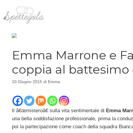
Vai
al
contenuto
Emma Marrone e Fabi
coppia al battesimo 
10 Giugno 2015
di
Emma
Il â€œmisteroâ€ sulla vita sentimentale di
Emma Mar
una bella soddisfazione professionale, prima la conduz
poi la partecipazione come coach della squadra Bianc