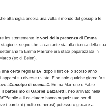
che attanaglia ancora una volta il mondo del gossip e le
are insistentemente
le voci della presenza di Emma
stagione, segno che la cantante sia alla ricerca della sua
 settimana fa Emma Marrone era stata paparazzata in
 Marco (ex di Belen).
 una certa regolaritÃ
dopo il flirt dello scorso anno
 apparsi su diverse riviste. E se solo qualche giorno fa si
nuovo â€œ
colpo di scena
â€: Emma Marrone e Fabio
,
il battesimo di Gabriel Balzaretti
, neo arrivato nella
€™etoile e il calciatore hanno organizzato per di
ove i bambini (molto numerosi) potessero giocare a