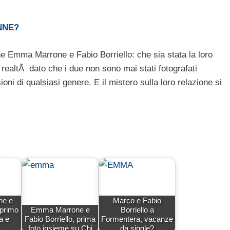
NNE?
he Emma Marrone e Fabio Borriello: che sia stata la loro
ealtÃ dato che i due non sono mai stati fotografati
oni di qualsiasi genere. E il mistero sulla loro relazione si
e e
Marco e Fabio
 primo
Emma Marrone e
Borriello a
a e
Fabio Borriello, prima
Formentera, vacanze
foto insieme su Chi
da single?