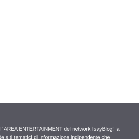
ell’ AREA ENTERTAINMENT del network IsayBlog! la
de siti tematici di informazione indipendente che