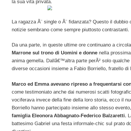
la sua vita privata.
La ragazza Ã¨ single o Ã¨ fidanzata? Questo il dubbio 
notizie sembrano come sempre piuttosto contrastanti.
Da una parte, in queste ultime ore continuano a circol
Marrone sul trono di Uomini e donne
nella prossima 
anima gemella. Dallâ€™altra parte perÃ² solo qualche
diverse occasioni insieme a Fabio Borriello, fratello di
Marco ed Emma avevano ripreso a frequentarsi con
come testimoniato anche dai numerosi scatti fotografici
vociferava invece della fine della loro storia, ecco il 
Borriello hanno partecipato insieme allo stesso evento
famiglia Eleonora Abbagnato-Federico Balzaretti.
Lâ
battesimo Gabriel una festa informale-chic sul prato d