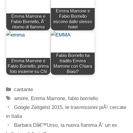
Emma Marrone e
Emma Marrone e
Fabio Borriello
Fabio Borriello, Ã¨
escono dallo stesso
ritorno di fiamma
hotel
Fabio Borriello ha
Emma Marrone e
tradito Emma
Fabio Borriello, prima
Marrone con Chiara
foto insieme su Chi
Biasi?
Categorie
cantante
Tag
amore
,
Emma Marrone
,
fabio borriello
Google Zeitgeist 2015, le trasmissioni piÃ¹ cercate
in Italia
Barbara Dâ€™Urso, la nuova fiamma Ã¨ un ex