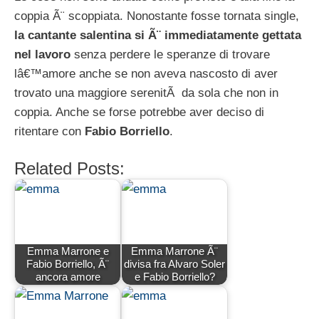
coppia Ã¨ scoppiata. Nonostante fosse tornata single,
la cantante salentina si Ã¨ immediatamente gettata
nel lavoro
senza perdere le speranze di trovare
lâ€™amore anche se non aveva nascosto di aver
trovato una maggiore serenitÃ da sola che non in
coppia. Anche se forse potrebbe aver deciso di
ritentare con
Fabio Borriello
.
Related Posts:
Emma Marrone e
Emma Marrone Ã¨
Fabio Borriello, Ã¨
divisa fra Alvaro Soler
ancora amore
e Fabio Borriello?