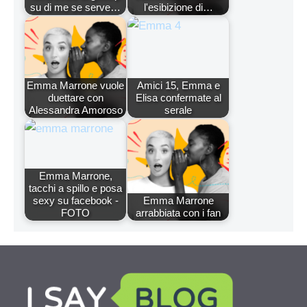
su di me se serve…
l'esibizione di…
Emma Marrone vuole
Amici 15, Emma e
duettare con
Elisa confermate al
Alessandra Amoroso
serale
Emma Marrone,
tacchi a spillo e posa
sexy su facebook -
Emma Marrone
FOTO
arrabbiata con i fan