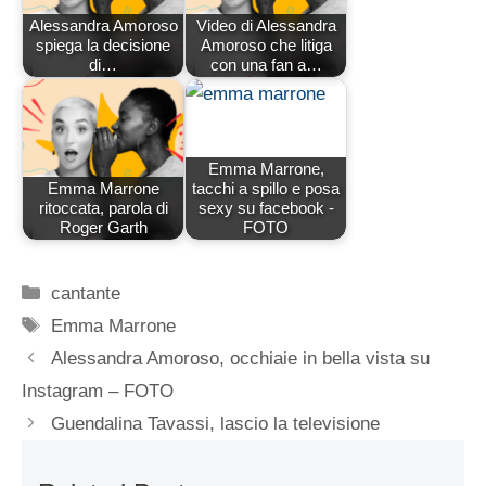
Alessandra Amoroso
Video di Alessandra
spiega la decisione
Amoroso che litiga
di…
con una fan a…
Emma Marrone,
Emma Marrone
tacchi a spillo e posa
ritoccata, parola di
sexy su facebook -
Roger Garth
FOTO
Categorie
cantante
Tag
Emma Marrone
Alessandra Amoroso, occhiaie in bella vista su
Instagram – FOTO
Guendalina Tavassi, lascio la televisione