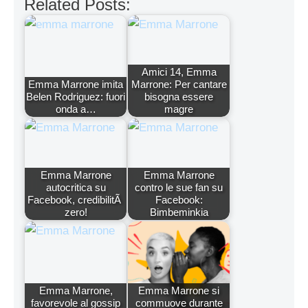
Related Posts:
Amici 14, Emma
Emma Marrone imita
Marrone: Per cantare
Belen Rodriguez: fuori
bisogna essere
onda a…
magre
Emma Marrone
Emma Marrone
autocritica su
contro le sue fan su
Facebook, credibilitÃ
Facebook:
zero!
Bimbeminkia
Emma Marrone,
Emma Marrone si
favorevole al gossip
commuove durante