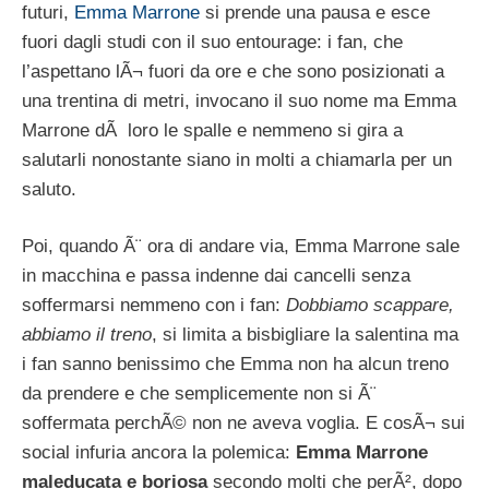
futuri,
Emma Marrone
si prende una pausa e esce
fuori dagli studi con il suo entourage: i fan, che
l’aspettano lÃ¬ fuori da ore e che sono posizionati a
una trentina di metri, invocano il suo nome ma Emma
Marrone dÃ loro le spalle e nemmeno si gira a
salutarli nonostante siano in molti a chiamarla per un
saluto.
Poi, quando Ã¨ ora di andare via, Emma Marrone sale
in macchina e passa indenne dai cancelli senza
soffermarsi nemmeno con i fan:
Dobbiamo scappare,
abbiamo il treno
, si limita a bisbigliare la salentina ma
i fan sanno benissimo che Emma non ha alcun treno
da prendere e che semplicemente non si Ã¨
soffermata perchÃ© non ne aveva voglia. E cosÃ¬ sui
social infuria ancora la polemica:
Emma Marrone
maleducata e boriosa
secondo molti che perÃ², dopo