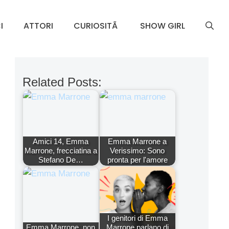
I
ATTORI
CURIOSITÃ
SHOW GIRL
Related Posts:
Amici 14, Emma
Emma Marrone a
Marrone, frecciatina a
Verissimo: Sono
Stefano De…
pronta per l'amore
I genitori di Emma
Emma Marrone, non
Marrone parlano di