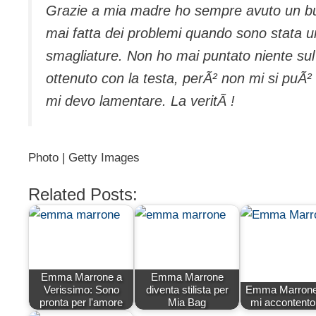
Grazie a mia madre ho sempre avuto un bu
mai fatta dei problemi quando sono stata u
smagliature. Non ho mai puntato niente sul 
ottenuto con la testa, perÃ² non mi si puÃ²
mi devo lamentare. La veritÃ !
Photo | Getty Images
Related Posts:
Emma Marrone a
Emma Marrone
Verissimo: Sono
diventa stilista per
Emma Marrone
pronta per l'amore
Mia Bag
mi accontento