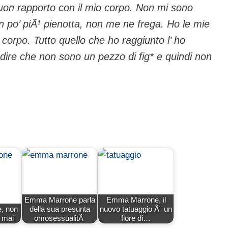
on rapporto con il mio corpo. Non mi sono
n po’ piÃ¹ pienotta, non me ne frega. Ho le mie
corpo. Tutto quello che ho raggiunto l’ ho
 dire che non sono un pezzo di fig* e quindi non
Emma Marrone parla
Emma Marrone, il
, non
della sua presunta
nuovo tatuaggio Ã¨ un
 mai
omosessualitÃ
fiore di…