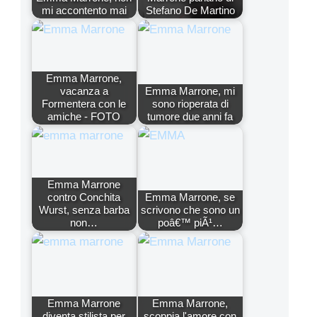
mi accontento mai
Stefano De Martino
Emma Marrone,
vacanza a
Emma Marrone, mi
Formentera con le
sono rioperata di
amiche - FOTO
tumore due anni fa
Emma Marrone
contro Conchita
Emma Marrone, se
Wurst, senza barba
scrivono che sono un
non…
poâ€™ piÃ¹…
Emma Marrone
Emma Marrone,
diventa stilista per
scoppia l'amore con