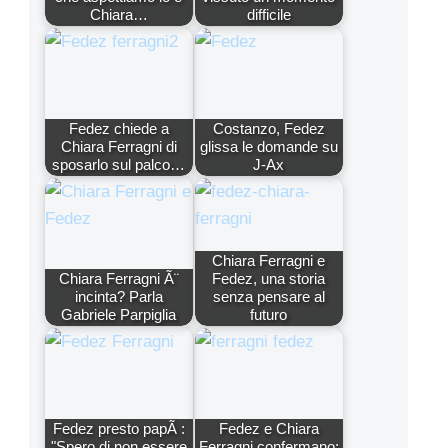
Chiara…
difficile
Fedez chiede a
Costanzo, Fedez
Chiara Ferragni di
glissa le domande su
sposarlo sul palco…
J-Ax
Chiara Ferragni e
Chiara Ferragni Ã¨
Fedez, una storia
incinta? Parla
senza pensare al
Gabriele Parpiglia
futuro
Fedez presto papÃ :
Fedez e Chiara
"Spero di non essere
Ferragni confermano: