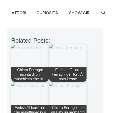
I
ATTORI
CURIOSITÃ
SHOW GIRL
Related Posts:
Chiara Ferragni
Fedez e Chiara
incinta di un
Ferragni genitori: Ã¨
maschietto che si…
nato Leone
Fedez: "Il bambino
Chiara Ferragni, ho
che aspettiamo io e
vissuto un momento