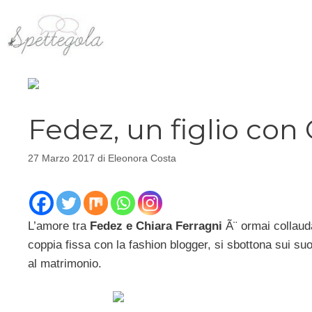
Vai
al
contenuto
Fedez, un figlio con
27 Marzo 2017
di
Eleonora Costa
L’amore tra
Fedez e Chiara Ferragni
Ã¨ ormai collauda
coppia fissa con la fashion blogger, si sbottona sui suo
al matrimonio.