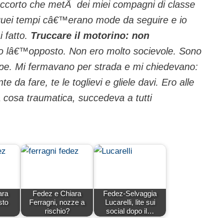
accorto che metÃ dei miei compagni di classe
quei tempi câ€™erano mode da seguire e io
 fatto.
Truccare il motorino: non
vo lâ€™opposto. Non ero molto socievole. Sono
rpe. Mi fermavano per strada e mi chiedevano:
da fare, te le toglievi e gliele davi. Ero alle
cosa traumatica, succedeva a tutti
ara
Fedez e Chiara
Fedez-Selvaggia
sto
Ferragni, nozze a
Lucarelli, lite sui
rischio?
social dopo il…