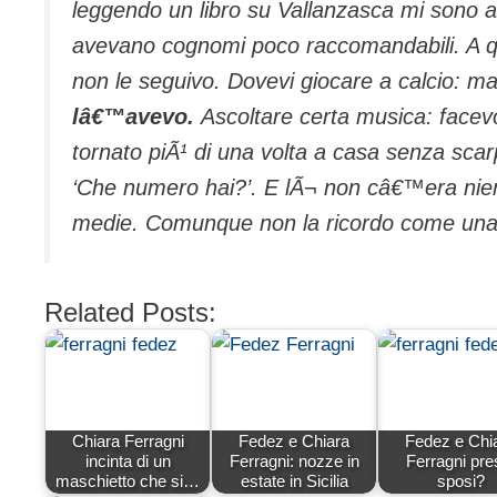
leggendo un libro su Vallanzasca mi sono 
avevano cognomi poco raccomandabili. A 
non le seguivo. Dovevi giocare a calcio: mai
lâ€™avevo.
Ascoltare certa musica: face
tornato piÃ¹ di una volta a casa senza sca
‘Che numero hai?’. E lÃ¬ non câ€™era niente 
medie. Comunque non la ricordo come una 
Related Posts:
Chiara Ferragni
Fedez e Chiara
Fedez e Chi
incinta di un
Ferragni: nozze in
Ferragni pre
maschietto che si…
estate in Sicilia
sposi?