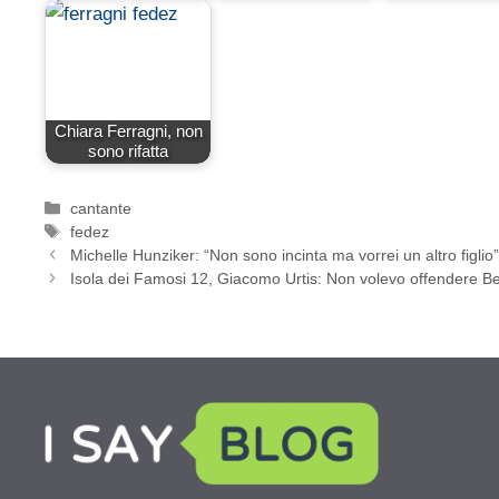
Chiara Ferragni, non
sono rifatta
Categorie
cantante
Tag
fedez
Michelle Hunziker: “Non sono incinta ma vorrei un altro figlio
Isola dei Famosi 12, Giacomo Urtis: Non volevo offendere Bet