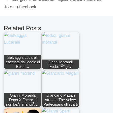
foto su facebook
Related Posts:
Selvaggia Lucarelli
cacciata dal locale di
Gianni Morandi,
Belen…
Fedez Ã¨ gay
Gianni Morandi:
Giancarlo Magalli
"Dopo X Factor 11
stronca The Voice:
non farÃ² mai piÃ¹…
Partecipano gli scarti