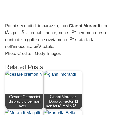
Pochi secondi di imbarazzo, con
Gianni Morandi
che
lÃ¬ per lÃ¬, probabilmente, non si Ã¨ nemmeno reso
conto della gaffe che ovviamente Ã¨ stata fatta
nell’innocenza piÃ¹ totale.
Photo Credits | Getty Images
Related Posts:
Cesare Cremonini
Gianni Morandi:
dispiaciuto per non
"Dopo X Factor 11
aver…
non farÃ² mai piÃ¹…