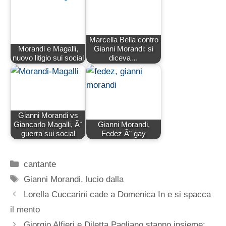
Marcella Bella contro
Morandi e Magalli,
Gianni Morandi: si
nuovo litigio sui social
diceva…
Gianni Morandi vs
Giancarlo Magalli, Ã¨
Gianni Morandi,
guerra sui social
Fedez Ã¨ gay
Categorie
cantante
Tag
Gianni Morandi
,
lucio dalla
Lorella Cuccarini cade a Domenica In e si spacca
il mento
Giorgio Alfieri e Diletta Pagliano stanno insieme: