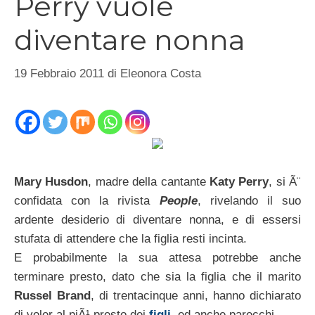
Perry vuole
diventare nonna
19 Febbraio 2011
di
Eleonora Costa
Mary Husdon
, madre della cantante
Katy Perry
, si Ã¨
confidata con la rivista
People
, rivelando il suo
ardente desiderio di diventare nonna, e di essersi
stufata di attendere che la figlia resti incinta.
E probabilmente la sua attesa potrebbe anche
terminare presto, dato che sia la figlia che il marito
Russel Brand
, di trentacinque anni, hanno dichiarato
di voler al piÃ¹ presto dei
figli
, ed anche parecchi.