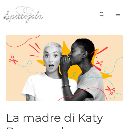
Vai
al
ME
contenuto
La madre di Katy