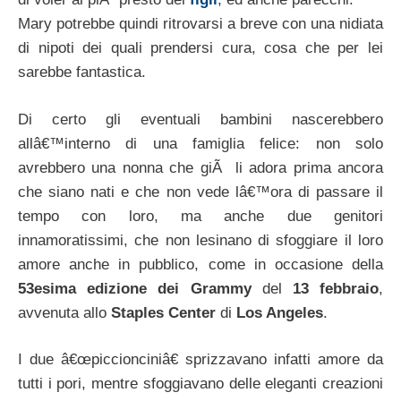
Mary potrebbe quindi ritrovarsi a breve con una nidiata
di nipoti dei quali prendersi cura, cosa che per lei
sarebbe fantastica.
Di certo gli eventuali bambini nascerebbero
allâ€™interno di una famiglia felice: non solo
avrebbero una nonna che giÃ li adora prima ancora
che siano nati e che non vede lâ€™ora di passare il
tempo con loro, ma anche due genitori
innamoratissimi, che non lesinano di sfoggiare il loro
amore anche in pubblico, come in occasione della
53esima edizione dei Grammy
del
13 febbraio
,
avvenuta allo
Staples Center
di
Los Angeles
.
I due â€œpiccionciniâ€ sprizzavano infatti amore da
tutti i pori, mentre sfoggiavano delle eleganti creazioni