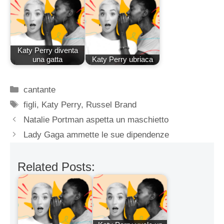
Katy Perry diventa
una gatta
Katy Perry ubriaca
Categorie
cantante
Tag
figli
,
Katy Perry
,
Russel Brand
Natalie Portman aspetta un maschietto
Lady Gaga ammette le sue dipendenze
Related Posts: