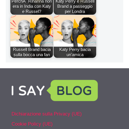
PerchÃ¨ Rihanna non
Katy Perry e Russell
era in India con Katy
Brand a passeggio
e Russel?
per Londra
Russell Brand bacia
Katy Perry bacia
sulla bocca una fan
un'amica
Dichiarazione sulla Privacy (UE)
Cookie Policy (UE)