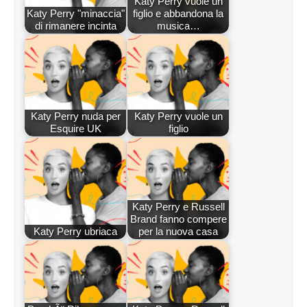
Katy Perry vuole un
Katy Perry "minaccia"
figlio e abbandona la
di rimanere incinta
musica…
Katy Perry nuda per
Katy Perry vuole un
Esquire UK
figlio
Katy Perry e Russell
Brand fanno compere
Katy Perry ubriaca
per la nuova casa