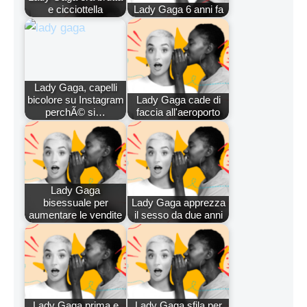
e cicciottella
Lady Gaga 6 anni fa
Lady Gaga, capelli
bicolore su Instagram
Lady Gaga cade di
perchÃ© si…
faccia all'aeroporto
Lady Gaga
bisessuale per
Lady Gaga apprezza
aumentare le vendite
il sesso da due anni
Lady Gaga prima e
Lady Gaga sfila per