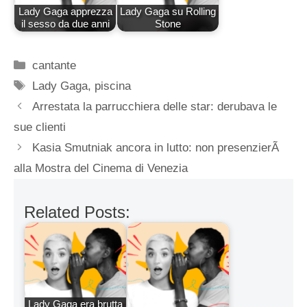
Lady Gaga apprezza
Lady Gaga su Rolling
il sesso da due anni
Stone
Categorie
cantante
Tag
Lady Gaga
,
piscina
Arrestata la parrucchiera delle star: derubava le
sue clienti
Kasia Smutniak ancora in lutto: non presenzierÃ
alla Mostra del Cinema di Venezia
Related Posts:
Lady Gaga era brutta