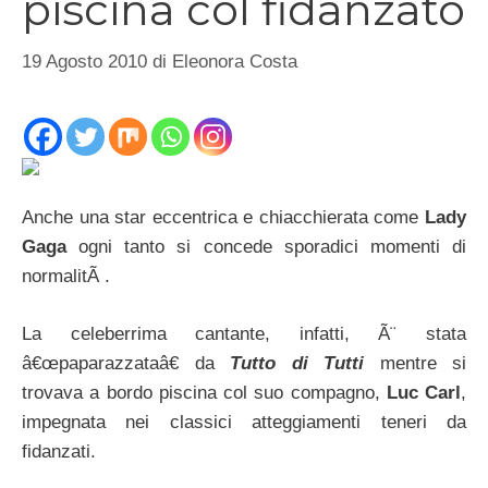
piscina col fidanzato
19 Agosto 2010
di
Eleonora Costa
Anche una star eccentrica e chiacchierata come
Lady
Gaga
ogni tanto si concede sporadici momenti di
normalitÃ .
La celeberrima cantante, infatti, Ã¨ stata
â€œpaparazzataâ€ da
Tutto di Tutti
mentre si
trovava a bordo piscina col suo compagno,
Luc Carl
,
impegnata nei classici atteggiamenti teneri da
fidanzati.