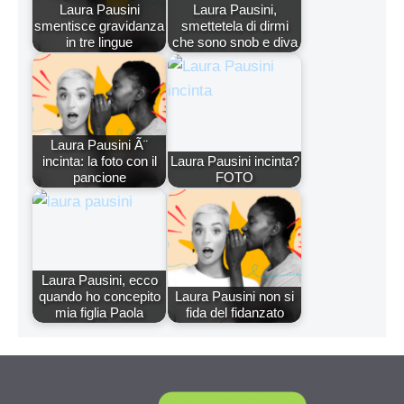
Laura Pausini
Laura Pausini,
smentisce gravidanza
smettetela di dirmi
in tre lingue
che sono snob e diva
Laura Pausini Ã¨
incinta: la foto con il
Laura Pausini incinta?
pancione
FOTO
Laura Pausini, ecco
quando ho concepito
Laura Pausini non si
mia figlia Paola
fida del fidanzato