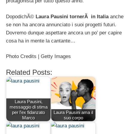
protagonista per tutto questo anno.
DopodichÃ©
Laura Pausini tornerÃ in Italia
anche
se non ha ancora annunciato i suoi progetti futuri.
Dovremo dunque aspettare ancora un po’ per capire
cosa ha in mente la cantante…
Photo Credits | Getty Images
Related Posts:
Laura Pausini,
messaggio di stima
per l'ex fidanzato
Laura Pausini ama il
Marco
suo corpo