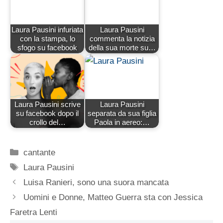
Laura Pausini infuriata
Laura Pausini
con la stampa, lo
commenta la notizia
sfogo su facebook
della sua morte su…
Laura Pausini scrive
Laura Pausini
su facebook dopo il
separata da sua figlia
crollo del…
Paola in aereo:…
Categorie
cantante
Tag
Laura Pausini
Luisa Ranieri, sono una suora mancata
Uomini e Donne, Matteo Guerra sta con Jessica
Faretra Lenti