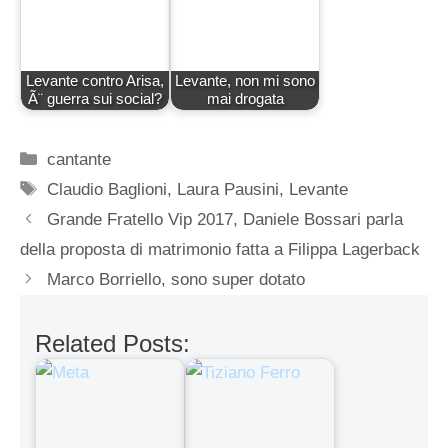
Levante contro Arisa,
Levante, non mi sono
Ã¨ guerra sui social?
mai drogata
Categorie
cantante
Tag
Claudio Baglioni
,
Laura Pausini
,
Levante
Grande Fratello Vip 2017, Daniele Bossari parla
della proposta di matrimonio fatta a Filippa Lagerback
Marco Borriello, sono super dotato
Related Posts: