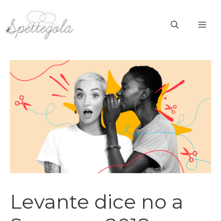
Vai
al
ME
contenuto
Levante dice no a