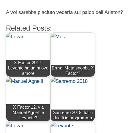
A voi sarebbe piaciuto vederla sul palco dell’Ariston?
Related Posts:
X Factor 2017,
Levante ha un nuovo
Ermal Meta snobba X
amore
Factor?
X Factor 12, via
Manuel Agnelli e
Sanremo 2018, tutti i
Levante?
duetti in programma