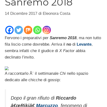
Sanremo 2018
14 Dicembre 2017
di
Eleonora Costa
Fervono i preparativi per
Sanremo 2018
, ma non tutto
fila liscio come dovrebbe. Arriva il
no
di
Levante
,
sembra infatti che il giudice di
X Factor
abbia
declinato l’invito.
A raccontarlo Ã¨ il settimanale
Chi
nello spazio
dedicato alle chicche di gossip:
Dopo il gran rifiuto di
Riccardo
â€œRikiâ€
Marcuzzo
, fenomeno di