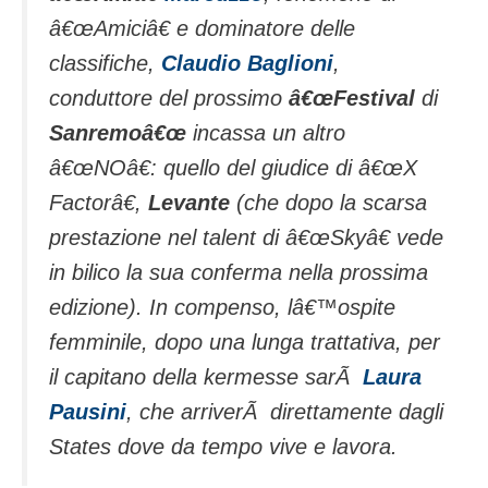
â€œAmiciâ€ e dominatore delle
classifiche,
Claudio Baglioni
,
conduttore del prossimo
â€œFestival
di
Sanremoâ€œ
incassa un altro
â€œNOâ€: quello del giudice di â€œX
Factorâ€,
Levante
(che dopo la scarsa
prestazione nel talent di â€œSkyâ€ vede
in bilico la sua conferma nella prossima
edizione). In compenso, lâ€™ospite
femminile, dopo una lunga trattativa, per
il capitano della kermesse sarÃ
Laura
Pausini
, che arriverÃ direttamente dagli
States dove da tempo vive e lavora.