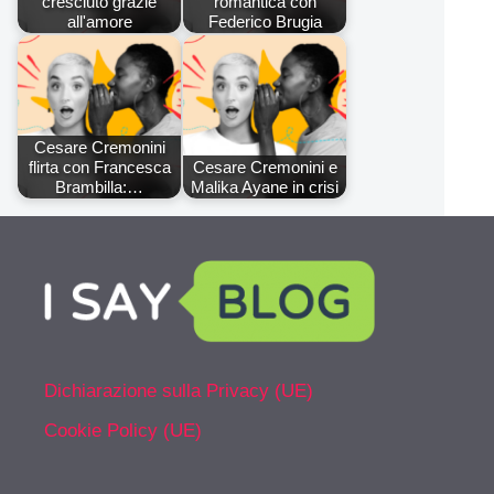
cresciuto grazie
romantica con
all'amore
Federico Brugia
Cesare Cremonini
flirta con Francesca
Cesare Cremonini e
Brambilla:…
Malika Ayane in crisi
Dichiarazione sulla Privacy (UE)
Cookie Policy (UE)