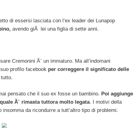
tto di essersi lasciata con l’ex leader dei Lunapop
bino,
avendo giÃ lei una figlia di sette anni.
esare Cremonini Ã¨ un immaturo. Ma all’indomani
l suo profilo facebook
per correggere il significato delle
tutto.
mai pensato che il suo ex fosse un bambino.
Poi aggiunge
uale Ã¨ rimasta tuttora molto legata
. I motivi della
insomma da ricondurre a tutt’altro tipo di problemi.