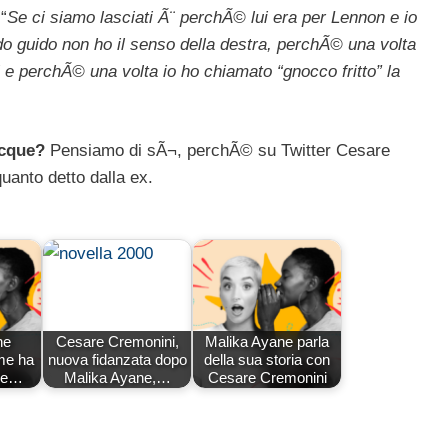
“
Se ci siamo lasciati Ã¨ perchÃ© lui era per Lennon e io
o guido non ho il senso della destra, perchÃ© una volta
i e perchÃ© una volta io ho chiamato “gnocco fritto” la
acque?
Pensiamo di sÃ¬, perchÃ© su Twitter Cesare
anto detto dalla ex.
ne
Cesare Cremonini,
Malika Ayane parla
me ha
nuova fidanzata dopo
della sua storia con
are…
Malika Ayane,…
Cesare Cremonini