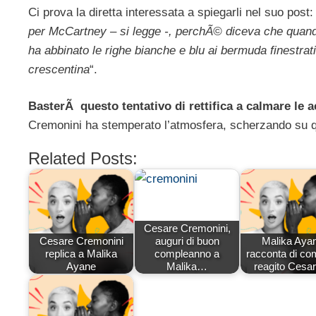
Ci prova la diretta interessata a spiegarli nel suo post: 
per McCartney – si legge -, perchÃ© diceva che quand
ha abbinato le righe bianche e blu ai bermuda finestrat
crescentina
“.
BasterÃ questo tentativo di rettifica a calmare le 
Cremonini ha stemperato l’atmosfera, scherzando su qu
Related Posts:
Cesare Cremonini,
Cesare Cremonini
auguri di buon
Malika Aya
replica a Malika
compleanno a
racconta di co
Ayane
Malika…
reagito Ces