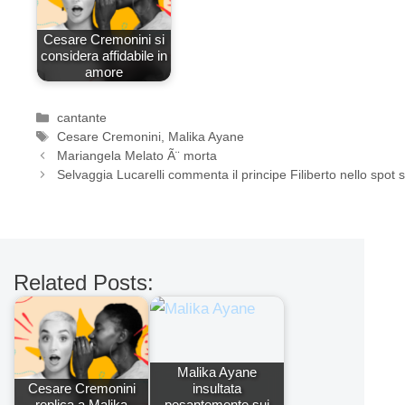
Cesare Cremonini si
considera affidabile in
amore
Categorie
cantante
Tag
Cesare Cremonini
,
Malika Ayane
Mariangela Melato Ã¨ morta
Selvaggia Lucarelli commenta il principe Filiberto nello spot s
Related Posts:
Malika Ayane
Cesare Cremonini
insultata
replica a Malika
pesantemente sui