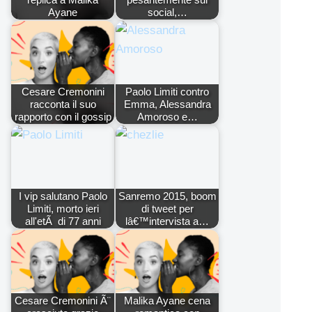
Ayane
social,…
Cesare Cremonini
Paolo Limiti contro
racconta il suo
Emma, Alessandra
rapporto con il gossip
Amoroso e…
I vip salutano Paolo
Sanremo 2015, boom
Limiti, morto ieri
di tweet per
all'etÃ di 77 anni
lâ€™intervista a…
Cesare Cremonini Ã¨
Malika Ayane cena