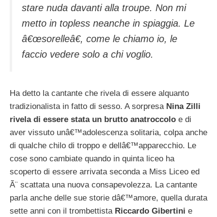
stare nuda davanti alla troupe. Non mi
metto in topless neanche in spiaggia. Le
â€œsorelleâ€, come le chiamo io, le
faccio vedere solo a chi voglio.
Ha detto la cantante che rivela di essere alquanto
tradizionalista in fatto di sesso. A sorpresa
Nina Zilli
rivela di essere stata un brutto anatroccolo
e di
aver vissuto unâ€™adolescenza solitaria, colpa anche
di qualche chilo di troppo e dellâ€™apparecchio. Le
cose sono cambiate quando in quinta liceo ha
scoperto di essere arrivata seconda a Miss Liceo ed
Ã¨ scattata una nuova consapevolezza. La cantante
parla anche delle sue storie dâ€™amore, quella durata
sette anni con il trombettista
Riccardo Gibertini
e