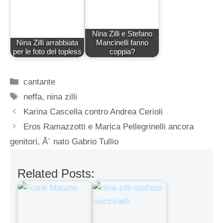
Nina Zilli e Stefano
Nina Zilli arrabbiata
Mancinelli fanno
per le foto del topless
coppia?
Categorie
cantante
Tag
neffa
,
nina zilli
Karina Cascella contro Andrea Cerioli
Eros Ramazzotti e Marica Pellegrinelli ancora
genitori, Ã¨ nato Gabrio Tullio
Related Posts: