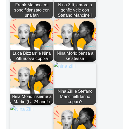
Frank Matano, mi
Nina Zilli, amore a
sono fidanzato con
gonfie vele con
una fan
Stefano Mancinelli
Luca Bizzarri e Nina
Nina Moric pensa a
Zilli nuova coppia
se stessa
Nina Zilli e Stefano
Nina Moric insieme a
Mancinelli fanno
Martin (ha 24 anni!)
coppia?