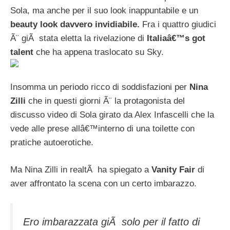
Sola, ma anche per il suo look inappuntabile e un
beauty look davvero invidiabile.
Fra i quattro giudici
Ã¨ giÃ stata eletta la rivelazione di
Italiaâ€™s got
talent
che ha appena traslocato su Sky.
Insomma un periodo ricco di soddisfazioni per
Nina
Zilli
che in questi giorni Ã¨ la protagonista del
discusso video di Sola girato da Alex Infascelli che la
vede alle prese allâ€™interno di una toilette con
pratiche autoerotiche.
Ma Nina Zilli in realtÃ ha spiegato a
Vanity Fair
di
aver affrontato la scena con un certo imbarazzo.
Ero imbarazzata giÃ solo per il fatto di