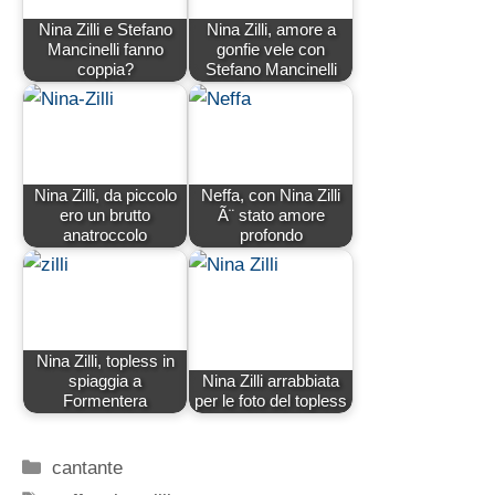
Nina Zilli e Stefano
Nina Zilli, amore a
Mancinelli fanno
gonfie vele con
coppia?
Stefano Mancinelli
Nina Zilli, da piccolo
Neffa, con Nina Zilli
ero un brutto
Ã¨ stato amore
anatroccolo
profondo
Nina Zilli, topless in
spiaggia a
Nina Zilli arrabbiata
Formentera
per le foto del topless
Categorie
cantante