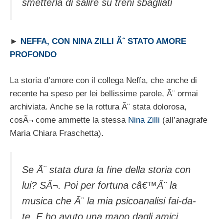
smetterla di salire su treni sbagliati
►
NEFFA, CON NINA ZILLI Ãˆ STATO AMORE
PROFONDO
La storia d’amore con il collega Neffa, che anche di
recente ha speso per lei bellissime parole, Ã¨ ormai
archiviata. Anche se la rottura Ã¨ stata dolorosa,
cosÃ¬ come ammette la stessa
Nina Zilli
(all’anagrafe
Maria Chiara Fraschetta).
Se Ã¨ stata dura la fine della storia con
lui? SÃ¬. Poi per fortuna câ€™Ã¨ la
musica che Ã¨ la mia psicoanalisi fai-da-
te. E ho avuto una mano dagli amici.