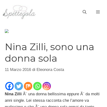
Vai
al
ME
contenuto
Nina Zilli, sono una
donna sola
11 Marzo 2016
di
Eleonora Costa
Nina Zilli
Ã¨ una donna bellissima eppure Ã¨ da molti
anni single. Lei stessa racconta che l’amore va
malissimo e che Ã¨ una donna sola ormai da tanto