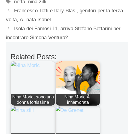
Tag
neffa
,
nina zilli
Francesco Totti e Ilary Blasi, genitori per la terza
volta, Ã¨ nata Isabel
Isola dei Famosi 11, arriva Stefano Bettarini per
incontrare Simona Ventura?
Related Posts:
Nina Moric, sono una
Nina Moric Ã¨
donna fortissima
innamorata