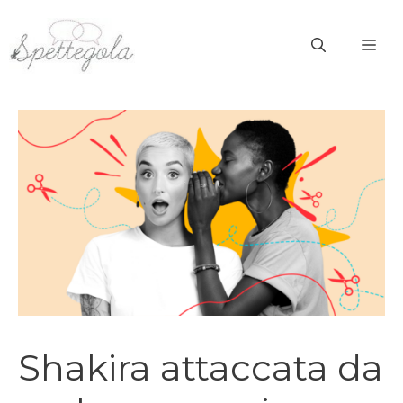
Vai
al
ME
contenuto
Shakira attaccata da