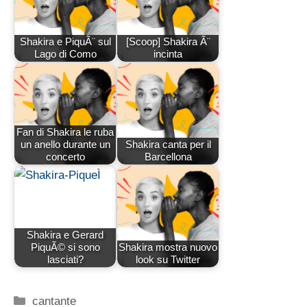
Shakira e PiquÃ¨ sul
[Scoop] Shakira Ã¨
Lago di Como
incinta
Fan di Shakira le ruba
un anello durante un
Shakira canta per il
concerto
Barcellona
Shakira e Gerard
PiquÃ© si sono
Shakira mostra nuovo
lasciati?
look su Twitter
Categorie
cantante