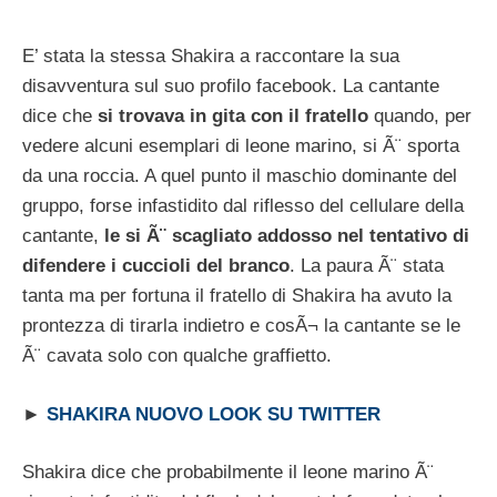
E’ stata la stessa Shakira a raccontare la sua
disavventura sul suo profilo facebook. La cantante
dice che
si trovava in gita con il fratello
quando, per
vedere alcuni esemplari di leone marino, si Ã¨ sporta
da una roccia. A quel punto il maschio dominante del
gruppo, forse infastidito dal riflesso del cellulare della
cantante,
le si Ã¨ scagliato addosso nel tentativo di
difendere i cuccioli del branco
. La paura Ã¨ stata
tanta ma per fortuna il fratello di Shakira ha avuto la
prontezza di tirarla indietro e cosÃ¬ la cantante se le
Ã¨ cavata solo con qualche graffietto.
►
SHAKIRA NUOVO LOOK SU TWITTER
Shakira dice che probabilmente il leone marino Ã¨