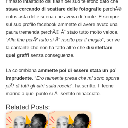
rimasto infastidito dal flash del suo telefono dato che
stava cercando di scattare delle fotografie
perchÃ©
entusiasta delle scena che aveva di fronte. E sempre
sul suo profilo facebook ammette di avere avuto una
paura tremenda perchÃ© Ã¨ stato tutto molto veloce.
“
Alla fine perÃ² tutto si Ã¨ risolto per il meglio
“, scrive
la cantante che non ha fatto altro che
disinfettare
quei graffi
senza conseguenze.
La colombiana
ammette poi di essere stata un po’
imprudente
. “
Ero talmente presa che mi sono sporta
piÃ¹ di tutti gli altri sulla roccia
“, ha scritto. Il leone
marino a quel punto si Ã¨ sentito minacciato.
Related Posts: