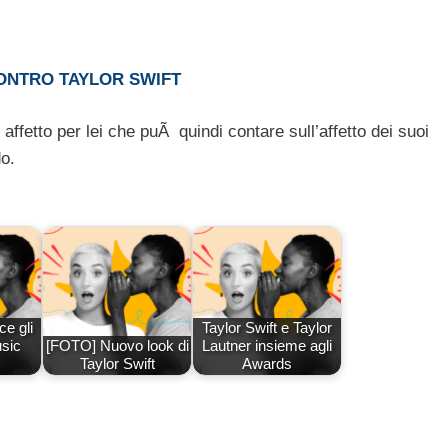
CONTRO TAYLOR SWIFT
affetto per lei che puÃ quindi contare sull’affetto dei suoi
do.
ce gli
Taylor Swift e Taylor
sic
[FOTO] Nuovo look di
Lautner insieme agli
Taylor Swift
Awards