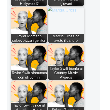
Hollywood?
giovani
Taylor Momsen
Marcia Cross ha
colpevolizza i genitori
avuto il cancro
Taylor Swift trionfa ai
Taylor Swift sfortunata
Country Music
con gli uomini
Awards
Taylor Swift vince gli
American Music
Selena Gomez ha