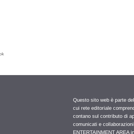
ook
Questo sito web è parte d
cui rete editoriale compren
contano sul contributo di ap
comunicati e collaborazion
ENTERTAINMENT AREA insid