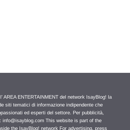
ell’ AREA ENTERTAINMENT del network IsayBlog! la
de siti tematici di informazione indipendente che
passionati ed esperti del settore. Per pubblicità,
i:
info@isayblog.com
This website is part of the
e the IsayBlog! network For advertising, press