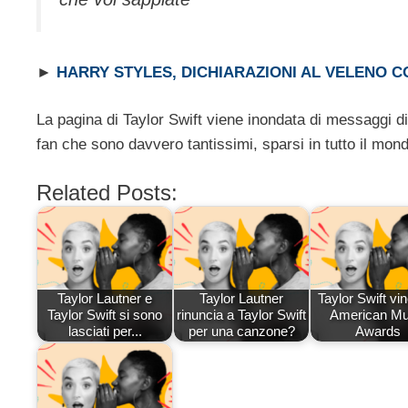
►
HARRY STYLES, DICHIARAZIONI AL VELENO 
La pagina di Taylor Swift viene inondata di messaggi di 
fan che sono davvero tantissimi, sparsi in tutto il mon
Related Posts:
Taylor Lautner e
Taylor Lautner
Taylor Swift vin
Taylor Swift si sono
rinuncia a Taylor Swift
American Mu
lasciati per...
per una canzone?
Awards