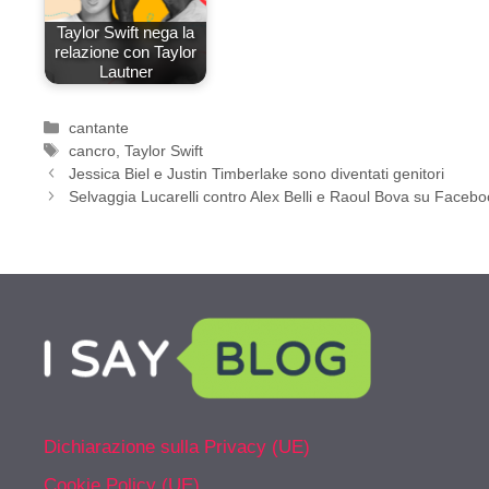
Taylor Swift nega la
relazione con Taylor
Lautner
Categorie
cantante
Tag
cancro
,
Taylor Swift
Jessica Biel e Justin Timberlake sono diventati genitori
Selvaggia Lucarelli contro Alex Belli e Raoul Bova su Faceb
Dichiarazione sulla Privacy (UE)
Cookie Policy (UE)