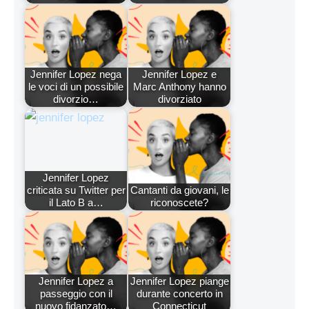
Jennifer Lopez nega
Jennifer Lopez e
le voci di un possibile
Marc Anthony hanno
divorzio…
divorziato
Jennifer Lopez
criticata su Twitter per
Cantanti da giovani, le
il Lato B a…
riconoscete?
Jennifer Lopez a
Jennifer Lopez piange
passeggio con il
durante concerto in
nuovo fidanzato…
Connecticut