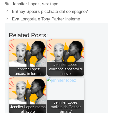
Tag
Jennifer Lopez
,
sex tape
Britney Spears picchiata dal compagno?
Eva Longoria e Tony Parker insieme
Related Posts:
Jennifer Lopez
Jennifer Lopez
vorrebbe sposarsi di
ancora in forma
nuovo
Jennifer Lopez
Jennifer Lopez ritorna
mollata da Casper
al lavoro
Smart?