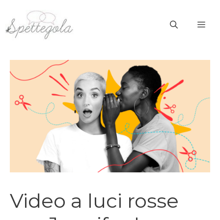
Vai
al
ME
contenuto
Video a luci rosse