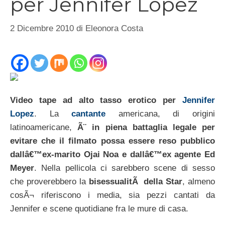
per Jennifer Lopez
2 Dicembre 2010
di
Eleonora Costa
Video tape ad alto tasso erotico per
Jennifer
Lopez
. La
cantante
americana, di origini
latinoamericane,
Ã¨ in piena battaglia legale per
evitare che il filmato possa essere reso pubblico
dallâ€™ex-marito Ojai Noa e dallâ€™ex agente Ed
Meyer
. Nella pellicola ci sarebbero scene di sesso
che proverebbero la
bisessualitÃ della Star
, almeno
cosÃ¬ riferiscono i media, sia pezzi cantati da
Jennifer e scene quotidiane fra le mure di casa.