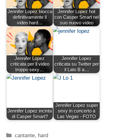
Jennifer Lopez blocca
Jennifer Lopez hot
definitivamente il
con Casper Smart nel
video hard…
suo nuovo video
Jennifer Lopez
Jennifer Lopez
criticata per il video
criticata su Twitter per
troppo sexy…
il Lato B a…
Jennifer Lopez super
Jennifer Lopez incinta
sexy in concerto a
di Casper Smart?
Las Vegas - FOTO
Categorie
cantante
,
hard