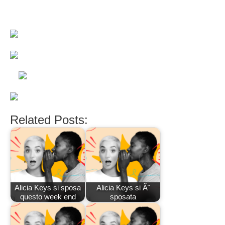
Related Posts:
Alicia Keys si sposa
Alicia Keys si Ã¨
questo week end
sposata