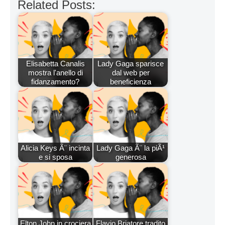
Related Posts:
Elisabetta Canalis
Lady Gaga sparisce
mostra l'anello di
dal web per
fidanzamento?
beneficienza
Alicia Keys Ã¨ incinta
Lady Gaga Ã¨ la piÃ¹
e si sposa
generosa
Elton John in crociera
Flavio Briatore tradito