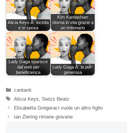
Kim Kardashian
Alicia Keys Ã¨ incinta
ritorna in vita grazie a
e si sposa
un milionario
Lady Gaga sparisce
dal web per
Lady Gaga Ã¨ la piÃ¹
beneficienza
generosa
Categorie
cantanti
Tag
Alicia Keys
,
Swizz Beatz
Elisabetta Gregoraci vuole un altro figlio
Ian Ziering rimane giovane