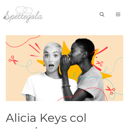
Vai
al
ME
contenuto
Alicia Keys col