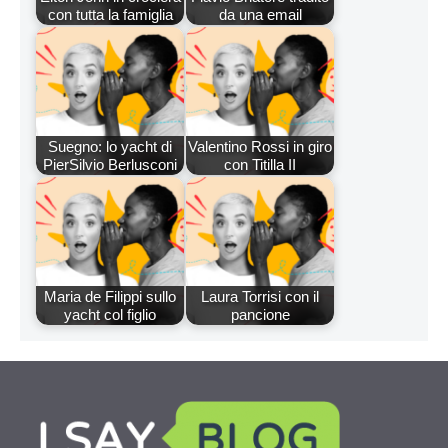
con tutta la famiglia
da una email
Suegno: lo yacht di
Valentino Rossi in giro
PierSilvio Berlusconi
con Titilla II
Maria de Filippi sullo
Laura Torrisi con il
yacht col figlio
pancione