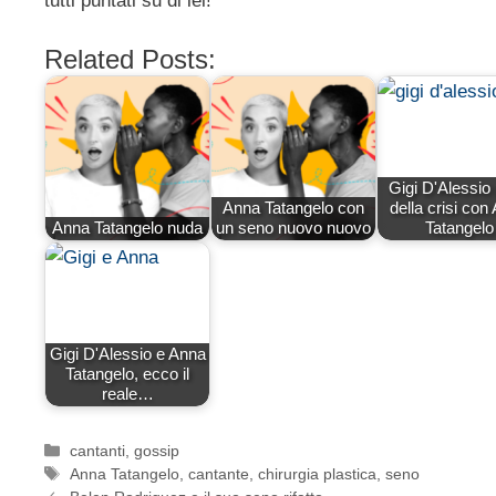
tutti puntati su di lei!
Related Posts:
Gigi D'Alessio 
Anna Tatangelo con
della crisi con
Anna Tatangelo nuda
un seno nuovo nuovo
Tatangelo
Gigi D'Alessio e Anna
Tatangelo, ecco il
reale…
Categorie
cantanti
,
gossip
Tag
Anna Tatangelo
,
cantante
,
chirurgia plastica
,
seno