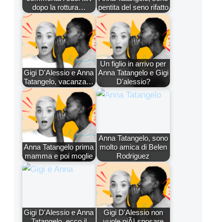
dopo la rottura…
pentita del seno rifatto
Un figlio in arrivo per
Gigi D'Alessio e Anna
Anna Tatangelo e Gigi
Tatangelo, vacanza…
D'alessio?
Anna Tatangelo, sono
Anna Tatangelo prima
molto amica di Belen
mamma e poi moglie
Rodriguez
Gigi D'Alessio e Anna
Gigi D'Alessio non
Tatangelo, ecco il
vuole piÃ¹ sposare