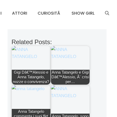
I
ATTORI
CURIOSITÃ
SHOW GIRL
Related Posts:
Gigi Dâ€™Alessio e
Anna Tatangelo e Gigi
Anna Tatangelo,
Dâ€™Alessio, Ã¨ crisi
nozze o convivenza?
per…
Anna Tatangelo
commenta i suoi flirt
Anna Tatangelo, sono