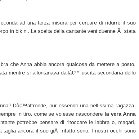
econda ad una terza misura per cercare di ridurre il suo
po in bikini. La scelta della cantante ventiduenne Ã¨ stata
mbra che Anna abbia ancora qualcosa da mettere a posto.
istata mentre si allontanava dallâ€™ uscita secondaria dello
 Anna? Dâ€™altronde, pur essendo una bellissima ragazza,
 sempre in tiro, come se volesse nascondere
la vera Anna
antante potrebbe pensare di ritoccare le labbra o, magari,
 taglia ancora il suo giÃ rifatto seno. I nostri occhi sono