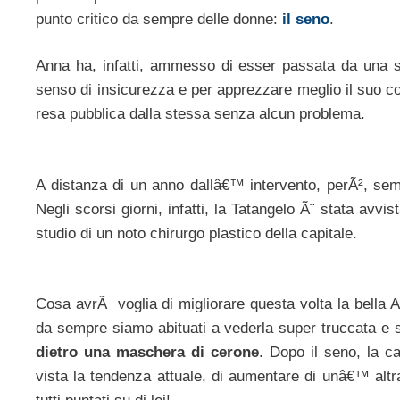
punto critico da sempre delle donne:
il seno
.
Anna ha, infatti, ammesso di esser passata da una s
senso di insicurezza e per apprezzare meglio il suo cor
resa pubblica dalla stessa senza alcun problema.
A distanza di un anno dallâ€™ intervento, perÃ², se
Negli scorsi giorni, infatti, la Tatangelo Ã¨ stata avv
studio di un noto chirurgo plastico della capitale.
Cosa avrÃ voglia di migliorare questa volta la bella
da sempre siamo abituati a vederla super truccata e
dietro una maschera di cerone
. Dopo il seno, la c
vista la tendenza attuale, di aumentare di unâ€™ altra